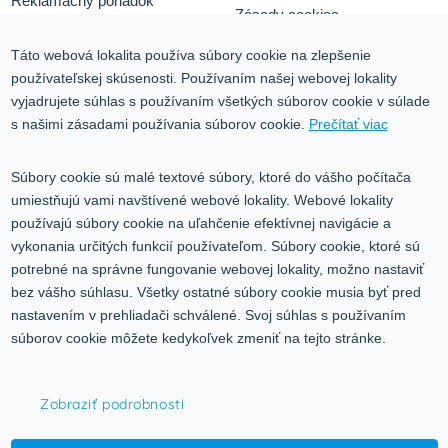
Reklamačný poriadok
Zásady cookies
Odstúpiť od zmluvy tu
Ochrana osobných údajov
Táto webová lokalita používa súbory cookie na zlepšenie
používateľskej skúsenosti. Používaním našej webovej lokality
Služby
Blog
vyjadrujete súhlas s používaním všetkých súborov cookie v súlade
Kontakt
s našimi zásadami používania súborov cookie.
Prečítať viac
Kontakt
Súbory cookie sú malé textové súbory, ktoré do vášho počítača
umiestňujú vami navštívené webové lokality. Webové lokality
Volgogradská 9, 08001 Prešov
používajú súbory cookie na uľahčenie efektívnej navigácie a
vykonania určitých funkcií používateľom. Súbory cookie, ktoré sú
0917 353 303
potrebné na správne fungovanie webovej lokality, možno nastaviť
predajna@inco-ag.sk
bez vášho súhlasu. Všetky ostatné súbory cookie musia byť pred
nastavením v prehliadači schválené. Svoj súhlas s používaním
súborov cookie môžete kedykoľvek zmeniť na tejto stránke.
Zobraziť podrobnosti
© 2015-2026,
INCO - AG, s.r.o.