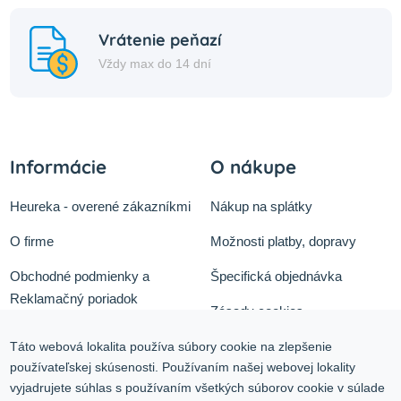
Vrátenie peňazí
Vždy max do 14 dní
Informácie
O nákupe
Heureka - overené zákazníkmi
Nákup na splátky
O firme
Možnosti platby, dopravy
Obchodné podmienky a
Špecifická objednávka
Reklamačný poriadok
Zásady cookies
Odstúpiť od zmluvy tu
Ochrana osobných údajov
Táto webová lokalita používa súbory cookie na zlepšenie
používateľskej skúsenosti. Používaním našej webovej lokality
Služby
Blog
vyjadrujete súhlas s používaním všetkých súborov cookie v súlade