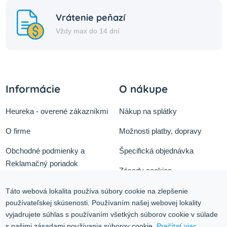
Vrátenie peňazí
Vždy max do 14 dní
Informácie
O nákupe
Heureka - overené zákazníkmi
Nákup na splátky
O firme
Možnosti platby, dopravy
Obchodné podmienky a
Špecifická objednávka
Reklamačný poriadok
Zásady cookies
Odstúpiť od zmluvy tu
Ochrana osobných údajov
Táto webová lokalita používa súbory cookie na zlepšenie
používateľskej skúsenosti. Používaním našej webovej lokality
Služby
Blog
vyjadrujete súhlas s používaním všetkých súborov cookie v súlade
Kontakt
s našimi zásadami používania súborov cookie.
Prečítať viac