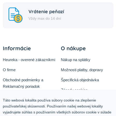
Vrátenie peňazí
Vždy max do 14 dní
Informácie
O nákupe
Heureka - overené zákazníkmi
Nákup na splátky
O firme
Možnosti platby, dopravy
Obchodné podmienky a
Špecifická objednávka
Reklamačný poriadok
Zásady cookies
Odstúpiť od zmluvy tu
Ochrana osobných údajov
Táto webová lokalita používa súbory cookie na zlepšenie
používateľskej skúsenosti. Používaním našej webovej lokality
Služby
Blog
vyjadrujete súhlas s používaním všetkých súborov cookie v súlade