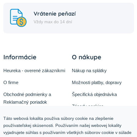
Vrátenie peňazí
Vždy max do 14 dní
Informácie
O nákupe
Heureka - overené zákazníkmi
Nákup na splátky
O firme
Možnosti platby, dopravy
Obchodné podmienky a
Špecifická objednávka
Reklamačný poriadok
Zásady cookies
Odstúpiť od zmluvy tu
Ochrana osobných údajov
Táto webová lokalita používa súbory cookie na zlepšenie
používateľskej skúsenosti. Používaním našej webovej lokality
Služby
Blog
vyjadrujete súhlas s používaním všetkých súborov cookie v súlade