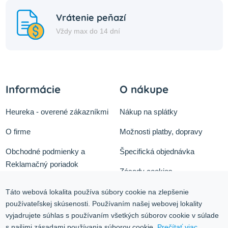
Vrátenie peňazí
Vždy max do 14 dní
Informácie
O nákupe
Heureka - overené zákazníkmi
Nákup na splátky
O firme
Možnosti platby, dopravy
Obchodné podmienky a
Špecifická objednávka
Reklamačný poriadok
Zásady cookies
Odstúpiť od zmluvy tu
Ochrana osobných údajov
Táto webová lokalita používa súbory cookie na zlepšenie
používateľskej skúsenosti. Používaním našej webovej lokality
Služby
Blog
vyjadrujete súhlas s používaním všetkých súborov cookie v súlade
Kontakt
s našimi zásadami používania súborov cookie.
Prečítať viac