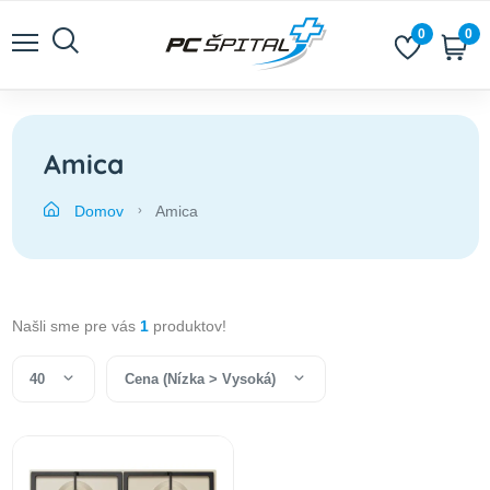
0
0
Amica
Domov
Amica
Našli sme pre vás
1
produktov!
40
Cena (Nízka > Vysoká)