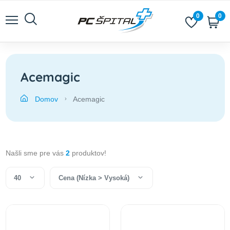
0
0
Acemagic
Domov
Acemagic
Našli sme pre vás
2
produktov!
40
Cena (Nízka > Vysoká)