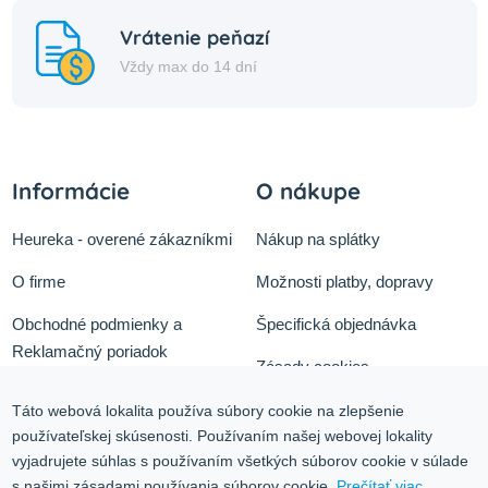
Vrátenie peňazí
Vždy max do 14 dní
Informácie
O nákupe
Heureka - overené zákazníkmi
Nákup na splátky
O firme
Možnosti platby, dopravy
Obchodné podmienky a
Špecifická objednávka
Reklamačný poriadok
Zásady cookies
Odstúpiť od zmluvy tu
Ochrana osobných údajov
Táto webová lokalita používa súbory cookie na zlepšenie
používateľskej skúsenosti. Používaním našej webovej lokality
Služby
Blog
vyjadrujete súhlas s používaním všetkých súborov cookie v súlade
Kontakt
s našimi zásadami používania súborov cookie.
Prečítať viac