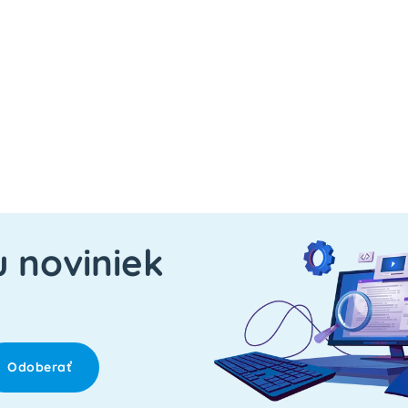
u noviniek
Odoberať