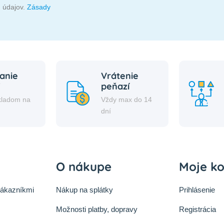
 údajov.
Zásady
anie
Vrátenie
peňazí
kladom na
Vždy max do 14
i
dní
O nákupe
Moje k
zákazníkmi
Nákup na splátky
Prihlásenie
Možnosti platby, dopravy
Registrácia