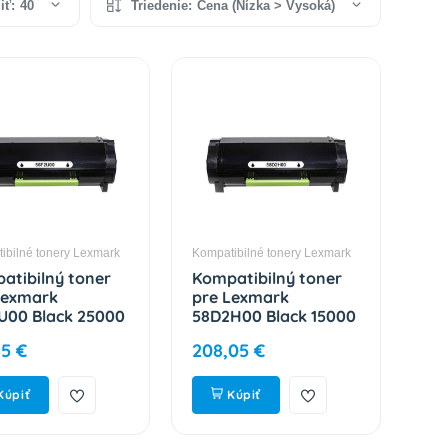
iť:
40
Triedenie:
Cena (Nízka > Vysoká)
ibilné tonery Lexmark
Kompatibilné tonery Lexmark
atibilný toner
Kompatibilný toner
Lexmark
pre Lexmark
U00 Black 25000
58D2H00 Black 15000
n
strán
85 €
208,05 €
Kúpiť
Kúpiť