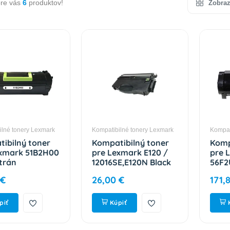
pre vás
6
produktov!
Zobraz
ilné tonery Lexmark
Kompatibilné tonery Lexmark
Kompat
ibilný toner
Kompatibilný toner
Komp
exmark 51B2H00
pre Lexmark E120 /
pre 
trán
12016SE,E120N Black
56F2
2000 strán
strá
 €
26,00 €
171,
piť
Kúpiť