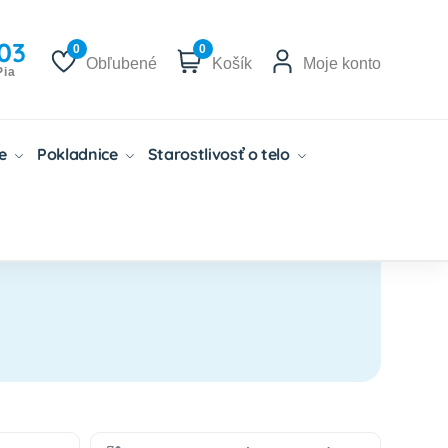
03
0
0
Obľubené
Košík
Moje konto
Pia
če
Pokladnice
Starostlivosť o telo