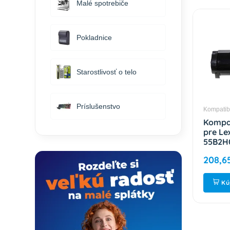
Malé spotrebiče
Pokladnice
Starostlivosť o telo
Príslušenstvo
Kompatib
Kompat
pre L
55B2H0
strán
208,6
Kú