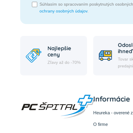
Súhlasím so spracovaním poskytnutých osobných
ochrany osobných údajov
.
Odosl
Najlepšie
ihneď
ceny
Tovar s
Zľavy až do -70%
predajn
Informácie
Heureka - overené 
O firme