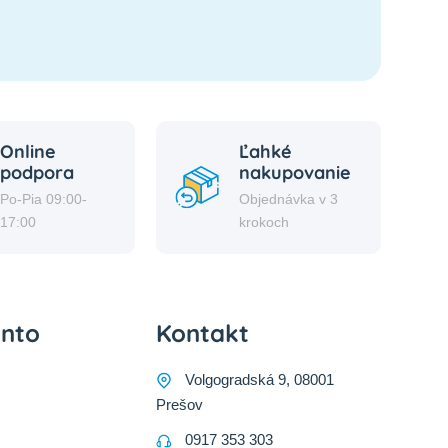
Online
Ľahké
podpora
nakupovanie
Po-Pia 09:00-
Objednávka v 3
17:00
krokoch
onto
Kontakt
Volgogradská 9, 08001
Prešov
0917 353 303