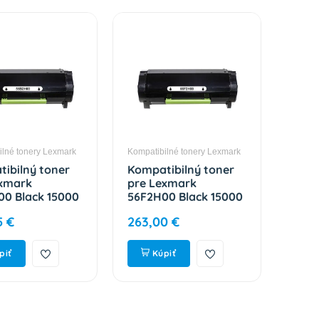
ilné tonery Lexmark
Kompatibilné tonery Lexmark
ibilný toner
Kompatibilný toner
exmark
pre Lexmark
0 Black 15000
56F2H00 Black 15000
strán
5 €
263,00 €
piť
Kúpiť