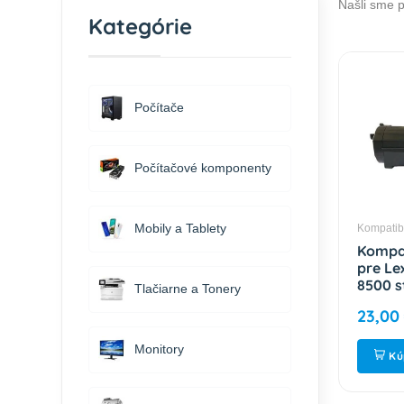
Našli sme 
Kategórie
Počítače
Počítačové komponenty
Mobily a Tablety
Kompatib
Kompat
pre L
8500 s
Tlačiarne a Tonery
23,00
Monitory
Kú