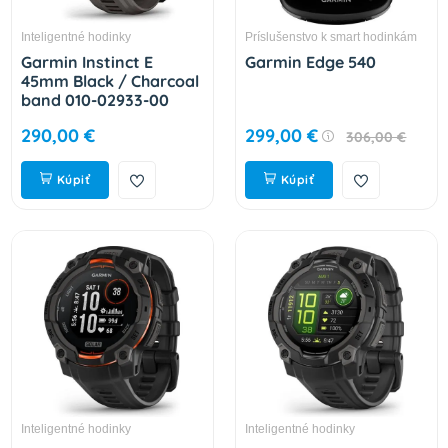
Inteligentné hodinky
Príslušenstvo k smart hodinkám
Garmin Instinct E
Garmin Edge 540
45mm Black / Charcoal
band 010-02933-00
290,00 €
299,00 €
306,00 €
Kúpiť
Kúpiť
Inteligentné hodinky
Inteligentné hodinky