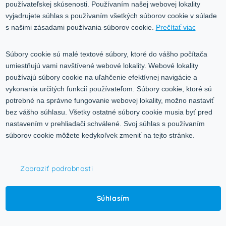
Služby
používateľskej skúsenosti. Používaním našej webovej lokality
Blog
vyjadrujete súhlas s používaním všetkých súborov cookie v súlade
Kontakt
s našimi zásadami používania súborov cookie.
Prečítať viac
Kontakt
Súbory cookie sú malé textové súbory, ktoré do vášho počítača
umiestňujú vami navštívené webové lokality. Webové lokality
Volgogradská 9, 08001 Prešov
používajú súbory cookie na uľahčenie efektívnej navigácie a
vykonania určitých funkcií používateľom. Súbory cookie, ktoré sú
0917 353 303
potrebné na správne fungovanie webovej lokality, možno nastaviť
predajna@inco-ag.sk
bez vášho súhlasu. Všetky ostatné súbory cookie musia byť pred
nastavením v prehliadači schválené. Svoj súhlas s používaním
súborov cookie môžete kedykoľvek zmeniť na tejto stránke.
Zobraziť podrobnosti
© 2015-2026,
INCO - AG, s.r.o.
Súhlasím
Všetky práva vyhradené.
Upraviť nastavenia Cookies