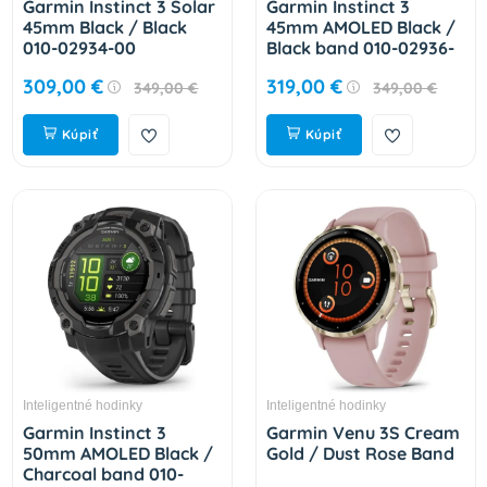
Garmin Instinct 3 Solar
Garmin Instinct 3
45mm Black / Black
45mm AMOLED Black /
010-02934-00
Black band 010-02936-
00
309,00 €
319,00 €
349,00 €
349,00 €
Kúpiť
Kúpiť
Inteligentné hodinky
Inteligentné hodinky
Garmin Instinct 3
Garmin Venu 3S Cream
50mm AMOLED Black /
Gold / Dust Rose Band
Charcoal band 010-