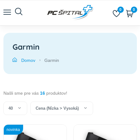
0
0
Garmin
Domov
Garmin
Našli sme pre vás
16
produktov!
40
Cena (Nízka > Vysoká)
novinka