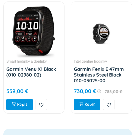
Smart hodinky a doplnky
Inteligentné hodinky
Garmin Venu X1 Black
Garmin Fenix E 47mm
(010-02980-02)
Stainless Steel Black
010-03025-00
559,00 €
730,00 €
788,00 €
Kúpiť
Kúpiť