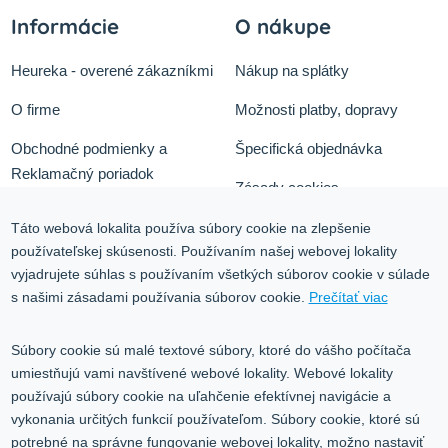
Informácie
O nákupe
Heureka - overené zákazníkmi
Nákup na splátky
O firme
Možnosti platby, dopravy
Obchodné podmienky a
Špecifická objednávka
Reklamačný poriadok
Zásady cookies
Odstúpiť od zmluvy tu
Ochrana osobných údajov
Táto webová lokalita používa súbory cookie na zlepšenie
používateľskej skúsenosti. Používaním našej webovej lokality
Služby
Blog
vyjadrujete súhlas s používaním všetkých súborov cookie v súlade
Kontakt
s našimi zásadami používania súborov cookie.
Prečítať viac
Kontakt
Súbory cookie sú malé textové súbory, ktoré do vášho počítača
umiestňujú vami navštívené webové lokality. Webové lokality
Volgogradská 9, 08001 Prešov
používajú súbory cookie na uľahčenie efektívnej navigácie a
vykonania určitých funkcií používateľom. Súbory cookie, ktoré sú
0917 353 303
potrebné na správne fungovanie webovej lokality, možno nastaviť