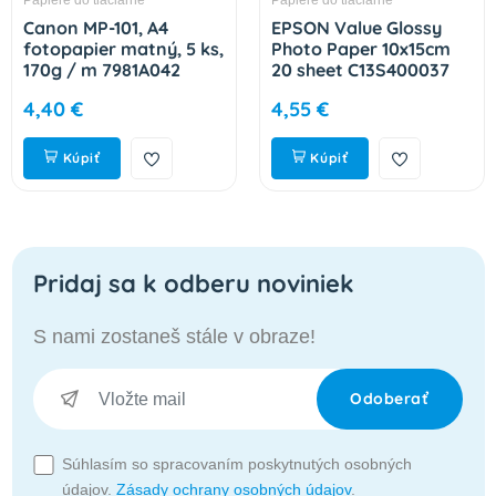
Canon MP-101, A4
EPSON Value Glossy
fotopapier matný, 5 ks,
Photo Paper 10x15cm
170g / m 7981A042
20 sheet C13S400037
4,40 €
4,55 €
Kúpiť
Kúpiť
Pridaj sa k odberu noviniek
S nami zostaneš stále v obraze!
Odoberať
Súhlasím so spracovaním poskytnutých osobných
údajov.
Zásady ochrany osobných údajov
.