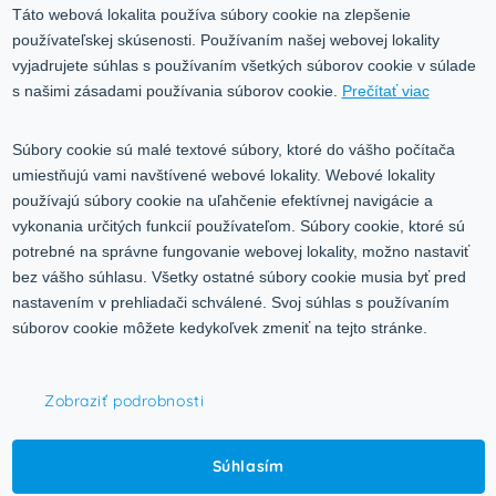
Ochrana osobných údajov
Táto webová lokalita používa súbory cookie na zlepšenie
používateľskej skúsenosti. Používaním našej webovej lokality
Služby
Blog
vyjadrujete súhlas s používaním všetkých súborov cookie v súlade
Kontakt
s našimi zásadami používania súborov cookie.
Prečítať viac
Kontakt
Súbory cookie sú malé textové súbory, ktoré do vášho počítača
umiestňujú vami navštívené webové lokality. Webové lokality
Volgogradská 9, 08001 Prešov
používajú súbory cookie na uľahčenie efektívnej navigácie a
vykonania určitých funkcií používateľom. Súbory cookie, ktoré sú
0917 353 303
potrebné na správne fungovanie webovej lokality, možno nastaviť
predajna@inco-ag.sk
bez vášho súhlasu. Všetky ostatné súbory cookie musia byť pred
nastavením v prehliadači schválené. Svoj súhlas s používaním
súborov cookie môžete kedykoľvek zmeniť na tejto stránke.
Zobraziť podrobnosti
© 2015-2026,
INCO - AG, s.r.o.
Súhlasím
Všetky práva vyhradené.
Upraviť nastavenia Cookies