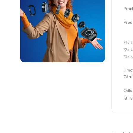
Prach
Pred
*1x 
*2x 
*1x 
Hmot
Záru
Odka
tg-lig