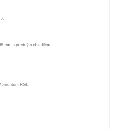
TX
395 mm s predným chladičom
 / Momentum RGB