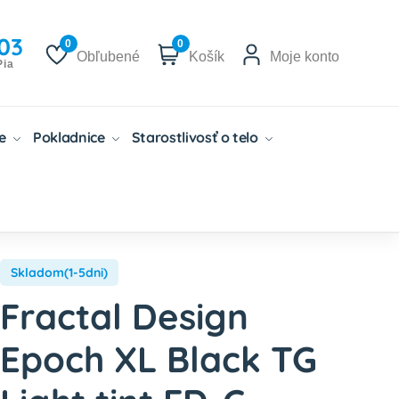
03
0
0
Obľubené
Košík
Moje konto
Pia
če
Pokladnice
Starostlivosť o telo
Skladom(1-5dni)
Fractal Design
Epoch XL Black TG