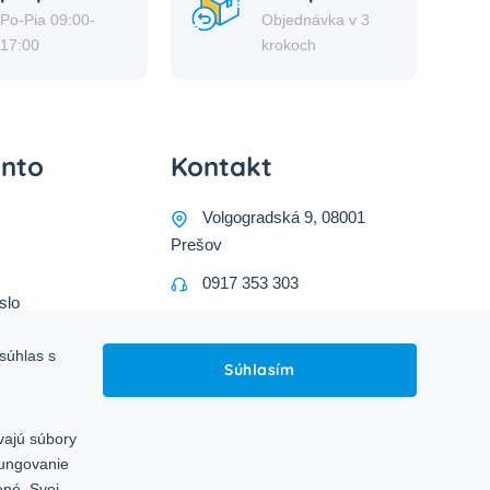
Po-Pia 09:00-
Objednávka v 3
17:00
krokoch
onto
Kontakt
Volgogradská 9, 08001
Prešov
0917 353 303
slo
predajna@inco-ag.sk
súhlas s
Súhlasím
vajú súbory
fungovanie
ené. Svoj