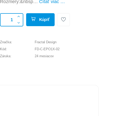
Rozmery:&nbsp…
Čítať viac …
Kúpiť
Značka:
Fractal Design
Kód:
FD-C-EPO1X-02
Záruka:
24 mesiacov