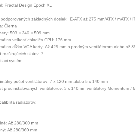
l: Fractal Design Epoch XL
 podporovaných základných dosiek: E-ATX až 275 mm/ATX / mATX / I
a: Čierna
ery: 503 × 240 × 509 mm
málna veľkosť chladiča CPU: 176 mm
málna dĺžka VGA karty: Až 425 mm s predným ventilátorom alebo až 
 rozširujúcich slotov: 7
diaci systém:
imálny počet ventilátorov: 7 x 120 mm alebo 5 x 140 mm
et predinštalovaných ventilátorov: 3 x 140mm ventilátory Momentum
tibilita radiátorov:
dné: Až 280/360 mm
hný: Až 280/360 mm