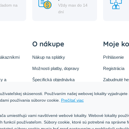
kladom na
Vždy max do 14
i
dní
O nákupe
Moje k
zákazníkmi
Nákup na splátky
Prihlásenie
Možnosti platby, dopravy
Registrácia
y a
Špecifická objednávka
Zabudnuté he
ok
Zásady cookies
žívateľskej skúsenosti. Používaním našej webovej lokality vyjadrujete 
tu
adami používania súborov cookie.
Prečítať viac
Ochrana osobných údajov
Blog
ača umiestňujú vami navštívené webové lokality. Webové lokality použí
ých funkcií používateľom. Súbory cookie, ktoré sú potrebné na správne 
 ostatné súbory cookie musia byť pred nastavením v prehliadači schvál