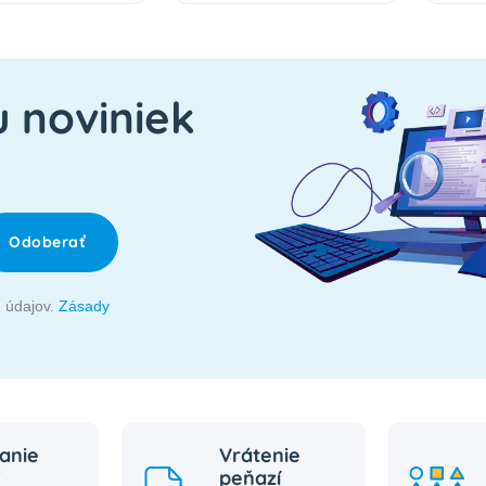
u noviniek
Odoberať
 údajov.
Zásady
anie
Vrátenie
peňazí