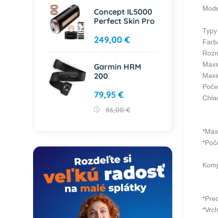
Mode
Concept IL5000
Perfect Skin Pro
Typy
249,00 €
Farb
Rozm
Maxi
Garmin HRM
200
Maxi
Počet
79,95 €
Chla
86,00 €
*Max
*Poč
Kompa
*Pre
*Vrc