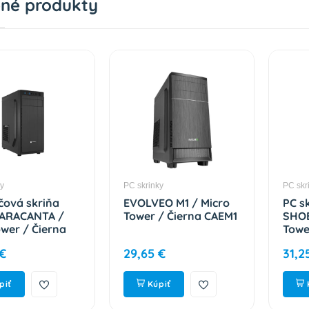
né produkty
ky
PC skrinky
PC skr
čová skriňa
EVOLVEO M1 / Micro
PC s
 ARACANTA /
Tower / Čierna CAEM1
SHOB
ower / Čierna
Towe
326
2153
 €
29,65 €
31,2
piť
Kúpiť