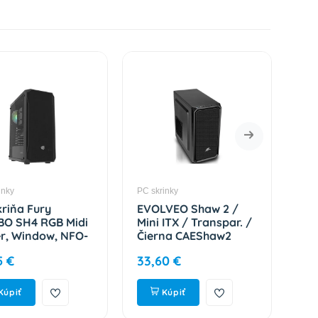
inky
PC skrinky
PC s
kriňa Fury
EVOLVEO Shaw 2 /
Na
O SH4 RGB Midi
Mini ITX / Transpar. /
Mid
r, Window, NFO-
Čierna CAEShaw2
NP
5 €
33,60 €
35
Kúpiť
Kúpiť