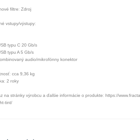
ové filtre: Zdroj
né vstupy/výstupy:
USB typu C 20 Gb/s
USB typu A 5 Gb/s
kombinovaný audio/mikrofónny konektor
nosť: cca 9,36 kg
ka: 2 roky
z na stránky výrobcu a ďalšie informácie o produkte: https://www.frac
ht-tint/