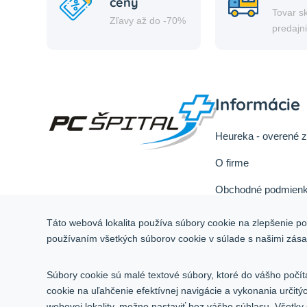
ceny
Tovar s
Zľavy až do -70%
predajn
Informácie
Heureka - overené 
O firme
Obchodné podmienk
Reklamačný poriad
Táto webová lokalita používa súbory cookie na zlepšenie pou
Odstúpiť od zmluvy 
používaním všetkých súborov cookie v súlade s našimi zás
Služby
Súbory cookie sú malé textové súbory, ktoré do vášho počít
Kontakt
cookie na uľahčenie efektívnej navigácie a vykonania určit
webovej lokality, možno nastaviť bez vášho súhlasu. Všetky