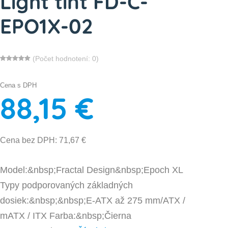
Light tint FD-C-
EPO1X-02
(Počet hodnotení: 0)
Cena s DPH
88,15 €
Cena bez DPH: 71,67 €
Model:&nbsp;Fractal Design&nbsp;Epoch XL
Typy podporovaných základných
dosiek:&nbsp;&nbsp;E-ATX až 275 mm/ATX /
mATX / ITX Farba:&nbsp;Čierna