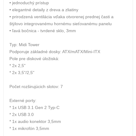
• jednoduchý prístup
• elegantné detaily z dreva a zliatiny
• prirodzená ventilácia vďaka otvorenej prednej časti a
štýlovo integrovanému hornému sieťovanému panelu
• ľavá bočnica - tvrdené sklo, 3mm
Typ: Midi Tower
Podporuje základné dosky: ATX/mATX/Mini-ITX
Pole pre diskové úložiská:
* 2x 2,5"
* 2x 3,5"/2,5"
Počet rozširujúcich slotov: 7
Externé porty:
* 1x USB 3.1 Gen 2 Typ-C
* 2x USB 3.0
* 1x audio konektor 3,5mm
* 1x mikrofón 3,5mm