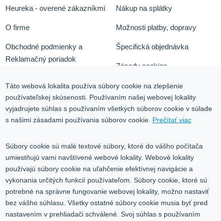
Heureka - overené zákazníkmi
Nákup na splátky
O firme
Možnosti platby, dopravy
Obchodné podmienky a
Špecifická objednávka
Reklamačný poriadok
Zásady cookies
Odstúpiť od zmluvy tu
Ochrana osobných údajov
Táto webová lokalita používa súbory cookie na zlepšenie
používateľskej skúsenosti. Používaním našej webovej lokality
Služby
Blog
vyjadrujete súhlas s používaním všetkých súborov cookie v súlade
Kontakt
s našimi zásadami používania súborov cookie.
Prečítať viac
Kontakt
Súbory cookie sú malé textové súbory, ktoré do vášho počítača
umiestňujú vami navštívené webové lokality. Webové lokality
Volgogradská 9, 08001 Prešov
používajú súbory cookie na uľahčenie efektívnej navigácie a
vykonania určitých funkcií používateľom. Súbory cookie, ktoré sú
0917 353 303
potrebné na správne fungovanie webovej lokality, možno nastaviť
predajna@inco-ag.sk
bez vášho súhlasu. Všetky ostatné súbory cookie musia byť pred
nastavením v prehliadači schválené. Svoj súhlas s používaním