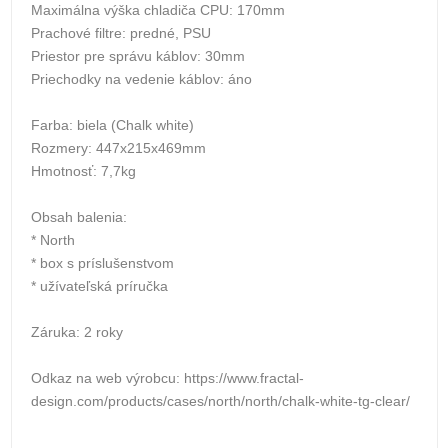
Maximálna výška chladiča CPU: 170mm
Prachové filtre: predné, PSU
Priestor pre správu káblov: 30mm
Priechodky na vedenie káblov: áno
Farba: biela (Chalk white)
Rozmery: 447x215x469mm
Hmotnosť: 7,7kg
Obsah balenia:
* North
* box s príslušenstvom
* užívateľská príručka
Záruka: 2 roky
Odkaz na web výrobcu: https://www.fractal-
design.com/products/cases/north/north/chalk-white-tg-clear/