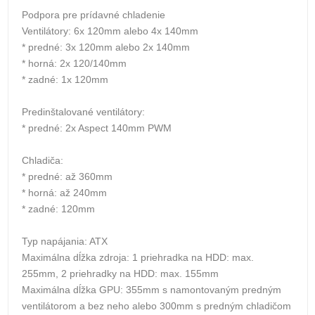
Podpora pre prídavné chladenie
Ventilátory: 6x 120mm alebo 4x 140mm
* predné: 3x 120mm alebo 2x 140mm
* horná: 2x 120/140mm
* zadné: 1x 120mm
Predinštalované ventilátory:
* predné: 2x Aspect 140mm PWM
Chladiča:
* predné: až 360mm
* horná: až 240mm
* zadné: 120mm
Typ napájania: ATX
Maximálna dĺžka zdroja: 1 priehradka na HDD: max.
255mm, 2 priehradky na HDD: max. 155mm
Maximálna dĺžka GPU: 355mm s namontovaným predným
ventilátorom a bez neho alebo 300mm s predným chladičom