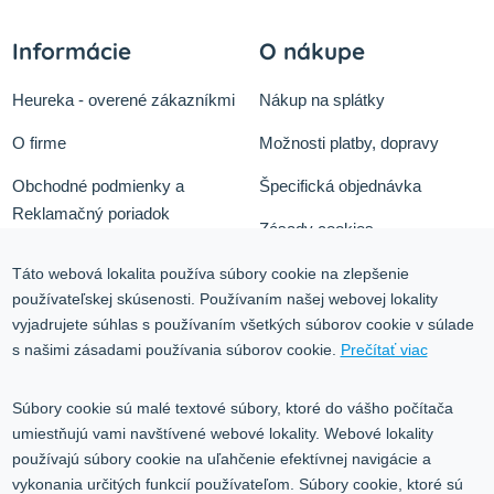
Informácie
O nákupe
Heureka - overené zákazníkmi
Nákup na splátky
O firme
Možnosti platby, dopravy
Obchodné podmienky a
Špecifická objednávka
Reklamačný poriadok
Zásady cookies
Odstúpiť od zmluvy tu
Ochrana osobných údajov
Táto webová lokalita používa súbory cookie na zlepšenie
používateľskej skúsenosti. Používaním našej webovej lokality
Služby
Blog
vyjadrujete súhlas s používaním všetkých súborov cookie v súlade
Kontakt
s našimi zásadami používania súborov cookie.
Prečítať viac
Kontakt
Súbory cookie sú malé textové súbory, ktoré do vášho počítača
umiestňujú vami navštívené webové lokality. Webové lokality
Volgogradská 9, 08001 Prešov
používajú súbory cookie na uľahčenie efektívnej navigácie a
vykonania určitých funkcií používateľom. Súbory cookie, ktoré sú
0917 353 303