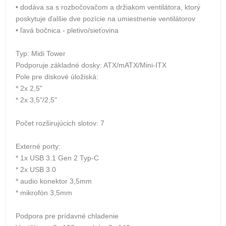
• dodáva sa s rozbočovačom a držiakom ventilátora, ktorý
poskytuje ďalšie dve pozície na umiestnenie ventilátorov
• ľavá bočnica - pletivo/sieťovina
Typ: Midi Tower
Podporuje základné dosky: ATX/mATX/Mini-ITX
Pole pre diskové úložiská:
* 2x 2,5"
* 2x 3,5"/2,5"
Počet rozširujúcich slotov: 7
Externé porty:
* 1x USB 3.1 Gen 2 Typ-C
* 2x USB 3.0
* audio konektor 3,5mm
* mikrofón 3,5mm
Podpora pre prídavné chladenie