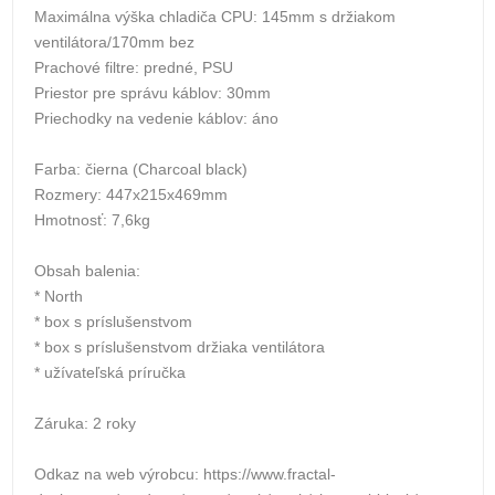
Maximálna výška chladiča CPU: 145mm s držiakom
ventilátora/170mm bez
Prachové filtre: predné, PSU
Priestor pre správu káblov: 30mm
Priechodky na vedenie káblov: áno
Farba: čierna (Charcoal black)
Rozmery: 447x215x469mm
Hmotnosť: 7,6kg
Obsah balenia:
* North
* box s príslušenstvom
* box s príslušenstvom držiaka ventilátora
* užívateľská príručka
Záruka: 2 roky
Odkaz na web výrobcu: https://www.fractal-