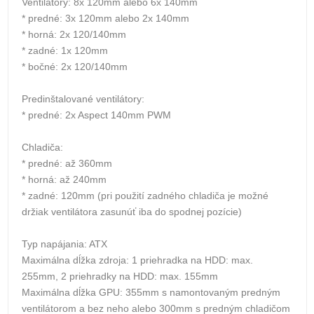
Ventilátory: 8x 120mm alebo 6x 140mm
* predné: 3x 120mm alebo 2x 140mm
* horná: 2x 120/140mm
* zadné: 1x 120mm
* bočné: 2x 120/140mm
Predinštalované ventilátory:
* predné: 2x Aspect 140mm PWM
Chladiča:
* predné: až 360mm
* horná: až 240mm
* zadné: 120mm (pri použití zadného chladiča je možné
držiak ventilátora zasunúť iba do spodnej pozície)
Typ napájania: ATX
Maximálna dĺžka zdroja: 1 priehradka na HDD: max.
255mm, 2 priehradky na HDD: max. 155mm
Maximálna dĺžka GPU: 355mm s namontovaným predným
ventilátorom a bez neho alebo 300mm s predným chladičom