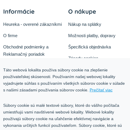
Informácie
O nákupe
Heureka - overené zákazníkmi
Nákup na splátky
O firme
Možnosti platby, dopravy
Obchodné podmienky a
Špecifická objednávka
Reklamačný poriadok
Zásady cookies
Odstúpiť od zmluvy tu
Ochrana osobných údajov
Táto webová lokalita používa súbory cookie na zlepšenie
používateľskej skúsenosti. Používaním našej webovej lokality
Služby
Blog
vyjadrujete súhlas s používaním všetkých súborov cookie v súlade
Kontakt
s našimi zásadami používania súborov cookie.
Prečítať viac
Kontakt
Súbory cookie sú malé textové súbory, ktoré do vášho počítača
umiestňujú vami navštívené webové lokality. Webové lokality
Volgogradská 9, 08001 Prešov
používajú súbory cookie na uľahčenie efektívnej navigácie a
vykonania určitých funkcií používateľom. Súbory cookie, ktoré sú
0917 353 303