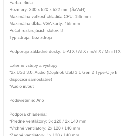
Farba: Biela
Rozmery: 230 x 520 x 522 mm (ŠxVxH)
Maximálna veľkosť chladiča CPU: 185 mm
Maximálna dĺžka VGA karty: 455 mm
Počet rozširujúcich slotov: 8
Typ zdroja: Bez zdroja
Podporuje základné dosky: E-ATX / ATX / mATX / Mini ITX
Externé vstupy a výstupy:
*2x USB 3.0, Audio (Doplnok USB 3.1 Gen 2 Type-C je k
dispozícii samostatne)
*Audio in/out
Podsvietenie: Áno
Podpora chladenia:
*Predné ventilátory: 3x 120 / 2x 140 mm
*Vrchné ventilátory: 2x 120 / 140 mm
*Zadné ventilátory: 1x 120 / 140 mm