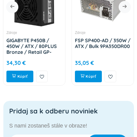
Zdroje
Zdroje
GIGABYTE P450B /
FSP SP400-AD / 350W /
450W / ATX / 80PLUS
ATX / Bulk 9PA350DR00
Bronze / Retail GP-
P450B
34,30 €
35,05 €
Kúpiť
Kúpiť
Pridaj sa k odberu noviniek
S nami zostaneš stále v obraze!