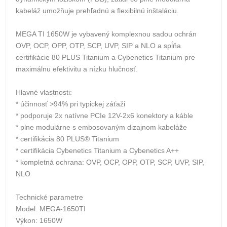
kabeláž umožňuje prehľadnú a flexibilnú inštaláciu.
MEGA TI 1650W je vybavený komplexnou sadou ochrán
OVP, OCP, OPP, OTP, SCP, UVP, SIP a NLO a spĺňa
certifikácie 80 PLUS Titanium a Cybenetics Titanium pre
maximálnu efektivitu a nízku hlučnosť.
Hlavné vlastnosti:
* účinnosť >94% pri typickej záťaži
* podporuje 2x natívne PCIe 12V-2x6 konektory a káble
* plne modulárne s embosovaným dizajnom kabeláže
* certifikácia 80 PLUS® Titanium
* certifikácia Cybenetics Titanium a Cybenetics A++
* kompletná ochrana: OVP, OCP, OPP, OTP, SCP, UVP, SIP,
NLO
Technické parametre
Model: MEGA-1650TI
Výkon: 1650W