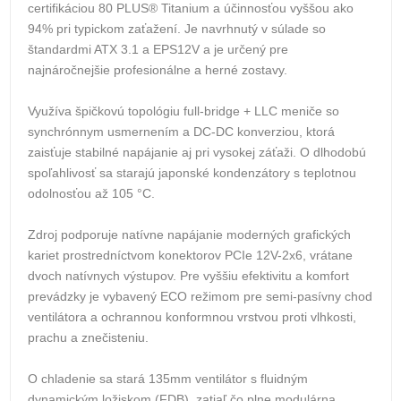
certifikáciou 80 PLUS® Titanium a účinnosťou vyššou ako
94% pri typickom zaťažení. Je navrhnutý v súlade so
štandardmi ATX 3.1 a EPS12V a je určený pre
najnáročnejšie profesionálne a herné zostavy.
Využíva špičkovú topológiu full-bridge + LLC meniče so
synchrónnym usmernením a DC-DC konverziou, ktorá
zaisťuje stabilné napájanie aj pri vysokej záťaži. O dlhodobú
spoľahlivosť sa starajú japonské kondenzátory s teplotnou
odolnosťou až 105 °C.
Zdroj podporuje natívne napájanie moderných grafických
kariet prostredníctvom konektorov PCIe 12V-2x6, vrátane
dvoch natívnych výstupov. Pre vyššiu efektivitu a komfort
prevádzky je vybavený ECO režimom pre semi-pasívny chod
ventilátora a ochrannou konformnou vrstvou proti vlhkosti,
prachu a znečisteniu.
O chladenie sa stará 135mm ventilátor s fluidným
dynamickým ložiskom (FDB), zatiaľ čo plne modulárna