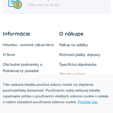
Vždy max do 14 dní
Informácie
O nákupe
Heureka - overené zákazníkmi
Nákup na splátky
O firme
Možnosti platby, dopravy
Obchodné podmienky a
Špecifická objednávka
Reklamačný poriadok
Zásady cookies
Odstúpiť od zmluvy tu
Ochrana osobných údajov
Táto webová lokalita používa súbory cookie na zlepšenie
používateľskej skúsenosti. Používaním našej webovej lokality
Služby
Blog
vyjadrujete súhlas s používaním všetkých súborov cookie v súlade
Kontakt
s našimi zásadami používania súborov cookie.
Prečítať viac