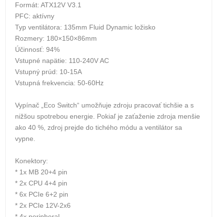
Formát: ATX12V V3.1
PFC: aktívny
Typ ventilátora: 135mm Fluid Dynamic ložisko
Rozmery: 180×150×86mm
Účinnosť: 94%
Vstupné napätie: 110-240V AC
Vstupný prúd: 10-15A
Vstupná frekvencia: 50-60Hz
Vypínač „Eco Switch“ umožňuje zdroju pracovať tichšie a s
nižšou spotrebou energie. Pokiaľ je zaťaženie zdroja menšie
ako 40 %, zdroj prejde do tichého módu a ventilátor sa
vypne.
Konektory:
* 1x MB 20+4 pin
* 2x CPU 4+4 pin
* 6x PCIe 6+2 pin
* 2x PCIe 12V-2x6
* 4x peripheral