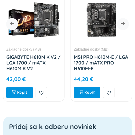
Základné dosky (MB)
Základné dosky (MB)
GIGABYTE H610M K V2 /
MSI PRO H610M-E / LGA
LGA 1700 / mATX
1700 / mATX PRO
H610M K V2
H610M-E
42,00 €
44,20 €
Kúpiť
Kúpiť
Pridaj sa k odberu noviniek