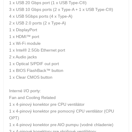
1 x USB 20 Gbps port (1 x USB Type-C®)
3 x USB 10 Gbps ports (2 x Type-A + 1 x USB Type-C®)
4 x USB 5Gbps ports (4 x Type-A)
2 x USB 2.0 ports (2 x Type-A)
1 x DisplayPort
1 x HDMI™ port
1 x Wi-Fi module
1 x Intel® 2.5Gb Ethernet port
2 x Audio jacks
1 x Optical S/PDIF out port
1 x BIOS FlashBack™ button
1 x Clear CMOS button
Interné I/O porty:
Fan and Cooling Related
1 x 4-pinový konektor pre CPU ventilátor
1 x 4-pinový konektor pre pomocný CPU ventilátor (CPU
OPT)
1 x 4-pinový konektor pre AIO pumpu (vodné chladenie)
3 x 4-pinové konektory pre skriňové ventilátory