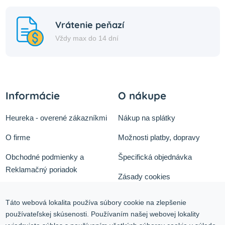
Vrátenie peňazí
Vždy max do 14 dní
Informácie
O nákupe
Heureka - overené zákazníkmi
Nákup na splátky
O firme
Možnosti platby, dopravy
Obchodné podmienky a
Špecifická objednávka
Reklamačný poriadok
Zásady cookies
Odstúpiť od zmluvy tu
Ochrana osobných údajov
Táto webová lokalita používa súbory cookie na zlepšenie
Služby
používateľskej skúsenosti. Používaním našej webovej lokality
Blog