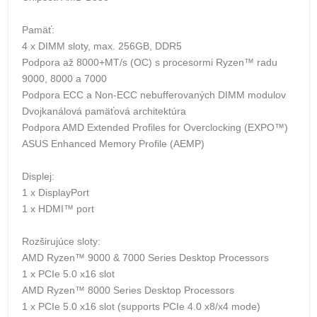
Pamäť:
4 x DIMM sloty, max. 256GB, DDR5
Podpora až 8000+MT/s (OC) s procesormi Ryzen™ radu
9000, 8000 a 7000
Podpora ECC a Non-ECC nebufferovaných DIMM modulov
Dvojkanálová pamäťová architektúra
Podpora AMD Extended Profiles for Overclocking (EXPO™)
ASUS Enhanced Memory Profile (AEMP)
Displej:
1 x DisplayPort
1 x HDMI™ port
Rozširujúce sloty:
AMD Ryzen™ 9000 & 7000 Series Desktop Processors
1 x PCIe 5.0 x16 slot
AMD Ryzen™ 8000 Series Desktop Processors
1 x PCIe 5.0 x16 slot (supports PCIe 4.0 x8/x4 mode)