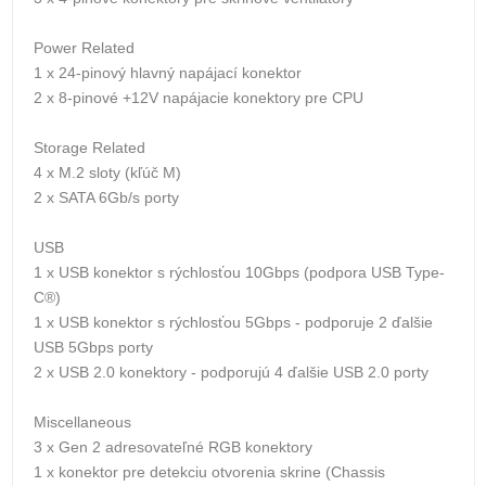
Power Related
1 x 24-pinový hlavný napájací konektor
2 x 8-pinové +12V napájacie konektory pre CPU
Storage Related
4 x M.2 sloty (kľúč M)
2 x SATA 6Gb/s porty
USB
1 x USB konektor s rýchlosťou 10Gbps (podpora USB Type-
C®)
1 x USB konektor s rýchlosťou 5Gbps - podporuje 2 ďalšie
USB 5Gbps porty
2 x USB 2.0 konektory - podporujú 4 ďalšie USB 2.0 porty
Miscellaneous
3 x Gen 2 adresovateľné RGB konektory
1 x konektor pre detekciu otvorenia skrine (Chassis