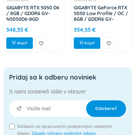
GIGABYTE RTX 5050 D6
GIGABYTE GeForce RTX
/ 8GB / GDDR6 GV-
5050 Low Profile / OC /
N5050D6-8GD
8GB / GDDR6 GV-
N5050OC-8GL
348,35 €
354,55 €
Kúpiť
Kúpiť
Pridaj sa k odberu noviniek
S nami zostaneš stále v obraze!
Odoberať
Súhlasím so spracovaním poskytnutých osobných
údajov.
Zásady ochrany osobných údajov
.