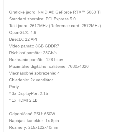
Grafické jadro: NVIDIA® GeForce RTX™ 5060 Ti
Štandard zbernice: PCI Express 5.0
Takt jadra: 2617MHz (Reference card: 2572MHz)
OpenGL®: 4.6
DirectX: 12 API
Video pamäť: 8GB GDDR7
Rýchlosť pamäte: 28Gb/s
Rozhranie pamäte: 128 bitov
Maximálne digitálne rozlíšenie: 7680x4320
Viacnásobné zobrazenie: 4
Chladenie: 2x ventilátor
Porty:
* 3x DisplayPort 2.1b
* 1x HDMI 2.1b
Odporúčané PSU: 650W
Napájací konektor: 1x 8pin
Rozmery: 215x122x40mm