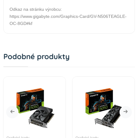
Odkaz na stránku výrobcu:
https://www.gigabyte.com/Graphics-Card/GV-N506TEAGLE-
OC-8GD#kf
Podobné produkty
Grafické karty
Grafické karty