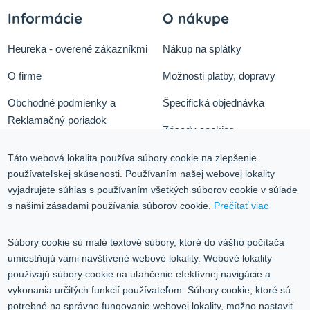
Informácie
O nákupe
Heureka - overené zákazníkmi
Nákup na splátky
O firme
Možnosti platby, dopravy
Obchodné podmienky a
Špecifická objednávka
Reklamačný poriadok
Zásady cookies
Odstúpiť od zmluvy tu
Ochrana osobných údajov
Táto webová lokalita používa súbory cookie na zlepšenie
používateľskej skúsenosti. Používaním našej webovej lokality
Služby
Blog
vyjadrujete súhlas s používaním všetkých súborov cookie v súlade
Kontakt
s našimi zásadami používania súborov cookie.
Prečítať viac
Kontakt
Súbory cookie sú malé textové súbory, ktoré do vášho počítača
umiestňujú vami navštívené webové lokality. Webové lokality
Volgogradská 9, 08001 Prešov
používajú súbory cookie na uľahčenie efektívnej navigácie a
vykonania určitých funkcií používateľom. Súbory cookie, ktoré sú
0917 353 303
potrebné na správne fungovanie webovej lokality, možno nastaviť