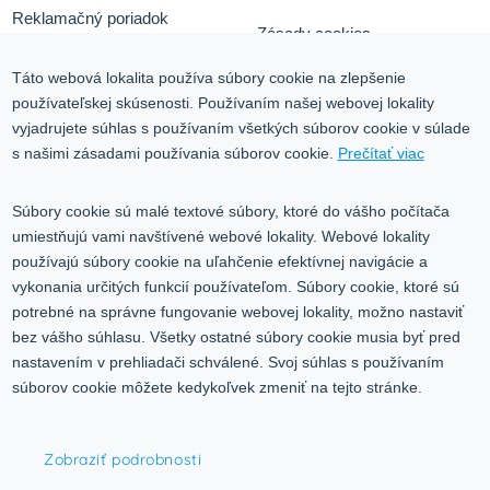
Reklamačný poriadok
Zásady cookies
Odstúpiť od zmluvy tu
Ochrana osobných údajov
Táto webová lokalita používa súbory cookie na zlepšenie
používateľskej skúsenosti. Používaním našej webovej lokality
Služby
Blog
vyjadrujete súhlas s používaním všetkých súborov cookie v súlade
Kontakt
s našimi zásadami používania súborov cookie.
Prečítať viac
Kontakt
Súbory cookie sú malé textové súbory, ktoré do vášho počítača
umiestňujú vami navštívené webové lokality. Webové lokality
Volgogradská 9, 08001 Prešov
používajú súbory cookie na uľahčenie efektívnej navigácie a
vykonania určitých funkcií používateľom. Súbory cookie, ktoré sú
0917 353 303
potrebné na správne fungovanie webovej lokality, možno nastaviť
predajna@inco-ag.sk
bez vášho súhlasu. Všetky ostatné súbory cookie musia byť pred
nastavením v prehliadači schválené. Svoj súhlas s používaním
súborov cookie môžete kedykoľvek zmeniť na tejto stránke.
Zobraziť podrobnosti