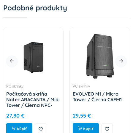
Podobné produkty
PC skrinky
PC skrinky
Počítačová skriňa
EVOLVEO M1 / Micro
Natec ARACANTA / Midi
Tower / Čierna CAEM1
Tower / Čierna NPC-
2326
27,80 €
29,55 €
Kúpiť
Kúpiť