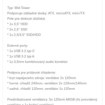
Typ: Mid-Tower
Podporuje základné dosky: ATX, microATX, mini-ITX
Pole pre diskové úložiská:
* 1x 3,5“ HDD
* 2x 2,5" SSD
* 1x 2,5/3,5" SSD/HDD
Externé porty:
* 1x USB 3.2 typ C
* 1x USB 3.2 typ A
* 1x 3,5mm kombinovaný audio konektor
Podpora pre prídavné chladenie:
* kryt napájacieho zdroja: ventilátor 2x 120mm
* horná: chladič 240mm; ventilátor 2x 120mm/140mm
* zadné: chladič 120mm; ventilátor 1x 120mm
Predinštalované ventilátory: 5x 120mm ARGB (4x prevrátený
ventilátor + 1x bežný ventilátor)