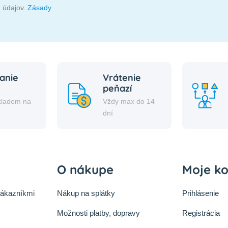
 údajov.
Zásady
anie
Vrátenie
peňazí
kladom na
Vždy max do 14
i
dní
O nákupe
Moje k
zákazníkmi
Nákup na splátky
Prihlásenie
Možnosti platby, dopravy
Registrácia