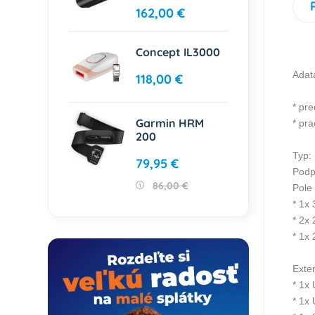
162,00 €
Concept IL3000
Adat
118,00 €
* pr
Garmin HRM
* pra
200
Typ:
79,95 €
Podp
86,00 €
Pole 
* 1x
* 2x
* 1x
Exter
* 1x
* 1x 