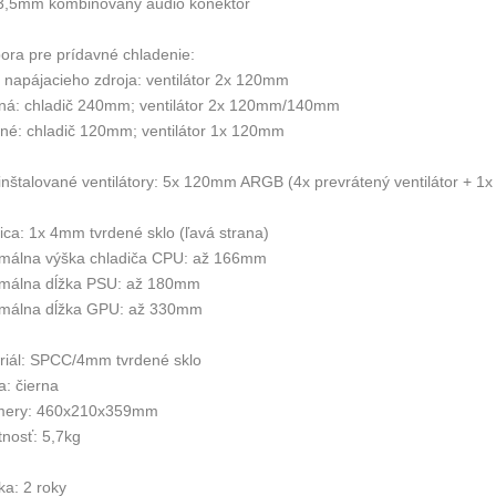
 3,5mm kombinovaný audio konektor
ora pre prídavné chladenie:
t napájacieho zdroja: ventilátor 2x 120mm
rná: chladič 240mm; ventilátor 2x 120mm/140mm
dné: chladič 120mm; ventilátor 1x 120mm
inštalované ventilátory: 5x 120mm ARGB (4x prevrátený ventilátor + 1x 
ica: 1x 4mm tvrdené sklo (ľavá strana)
málna výška chladiča CPU: až 166mm
málna dĺžka PSU: až 180mm
málna dĺžka GPU: až 330mm
riál: SPCC/4mm tvrdené sklo
a: čierna
ery: 460x210x359mm
nosť: 5,7kg
ka: 2 roky