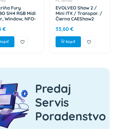
inky
PC skrinky
PC s
kriňa Fury
EVOLVEO Shaw 2 /
Na
O SH4 RGB Midi
Mini ITX / Transpar. /
Mid
r, Window, NFO-
Čierna CAEShaw2
NP
5 €
33,60 €
35
Kúpiť
Kúpiť
Predaj
Servis
Poradenstvo