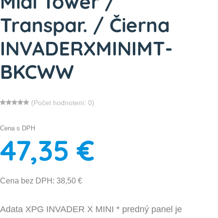
Midi Tower /
Transpar. / Čierna
INVADERXMINIMT-
BKCWW
(Počet hodnotení: 0)
Cena s DPH
47,35 €
Cena bez DPH: 38,50 €
Adata XPG INVADER X MINI * predný panel je