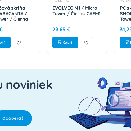
ky
PC skrinky
PC skr
čová skriňa
EVOLVEO M1 / Micro
PC s
 ARACANTA /
Tower / Čierna CAEM1
SHOB
ower / Čierna
Towe
326
2153
 €
29,65 €
31,2
piť
Kúpiť
u noviniek
Odoberať