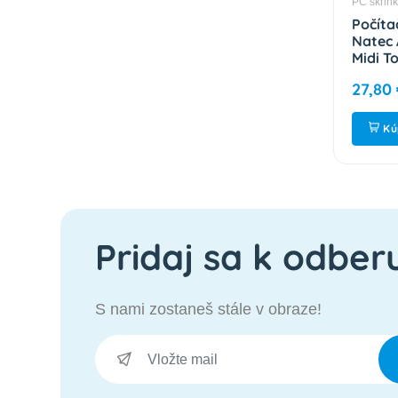
PC skrinky
PC skrin
 M4 / Micro
PC skriňa Natec
Počíta
anspar. /
HELIX / Micro Tower /
Natec
CAEM4
Čierna NPC-2038
Midi T
NPC-2
25,95 €
27,80
ť
Kúpiť
Kú
Pridaj sa k odber
S nami zostaneš stále v obraze!