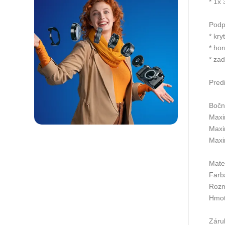
* 1x
Podp
* kry
* ho
* za
Pred
Bočn
Maxi
Maxi
Maxi
Mate
Farb
Rozm
Hmot
Záru