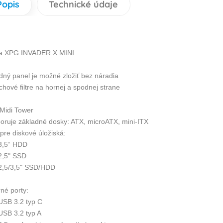
Popis
Technické údaje
a XPG INVADER X MINI
edný panel je možné zložiť bez náradia
chové filtre na hornej a spodnej strane
 Midi Tower
oruje základné dosky: ATX, microATX, mini-ITX
pre diskové úložiská:
 3,5“ HDD
 2,5" SSD
 2,5/3,5" SSD/HDD
né porty:
 USB 3.2 typ C
USB 3.2 typ A