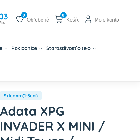
03
0
0
Obľubené
Košík
Moje konto
Pia
če
Pokladnice
Starostlivosť o telo
Skladom(1-5dni)
Adata XPG
INVADER X MINI /