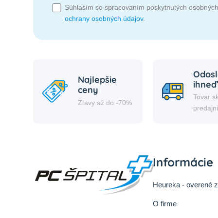
Súhlasím so spracovaním poskytnutých osobných
ochrany osobných údajov
.
Odosl
Najlepšie
ihneď
ceny
Tovar s
Zľavy až do -70%
predajn
Informácie
Heureka - overené 
O firme