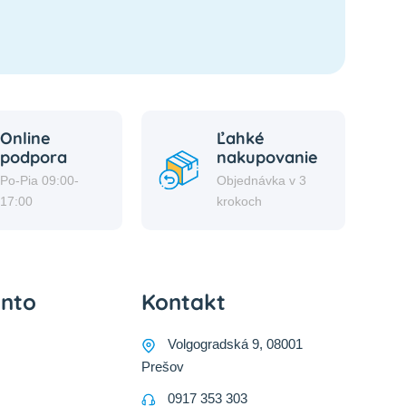
Online
Ľahké
podpora
nakupovanie
Po-Pia 09:00-
Objednávka v 3
17:00
krokoch
onto
Kontakt
Volgogradská 9, 08001
Prešov
0917 353 303