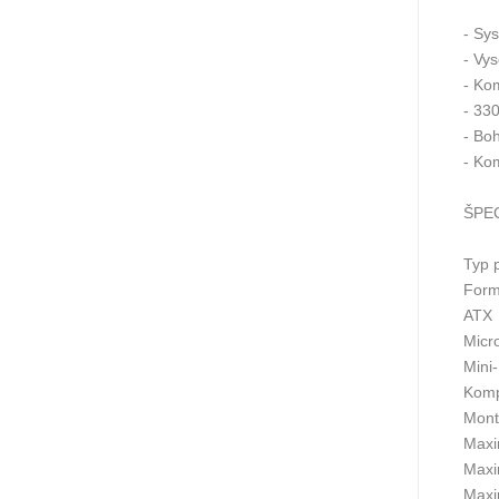
- Sy
- Vys
- Ko
- 33
- Bo
- Ko
ŠPEC
Typ 
Form
ATX
Micr
Mini
Komp
Mont
Maxi
Maxi
Maxi