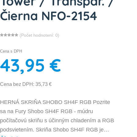
Tower / Transpar. /
Čierna NFO-2154
(Počet hodnotení: 0)
Cena s DPH
43,95 €
Cena bez DPH: 35,73 €
HERNÁ SKRIŇA SHOBO SH4F RGB Pozrite
sa na Fury Shobo SH4F RGB - múdru
počítačovú skriňu s účinným chladením a RGB
podsvietením. Skriňa Shobo SH4F RGB je…