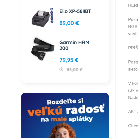
HER
Elio XP-58IIBT
Pozr
89,00 €
RGB 
vent
Garmin HRM
200
PRIŠ
79,95 €
Post
sieť
86,00 €
V ko
(3× 
Nadš
AKTU
Chce