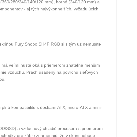
né (360/280/240/140/120 mm), horné (240/120 mm) a
mponentov - aj tých najvýkonnejších, vyžadujúcich
 skriňou Fury Shobo SH4F RGB si s tým už nemusíte
redu má veľmi husté oká s priemerom znateľne menším
enie vzduchu. Prach usadený na povrchu sieťových
ou.
lnú kompatibilitu s doskami ATX, micro-ATX a mini-
HDD/SSD) a vzduchový chladič procesora s priemerom
iechodky pre káble znamenajú, že v skrini nebude