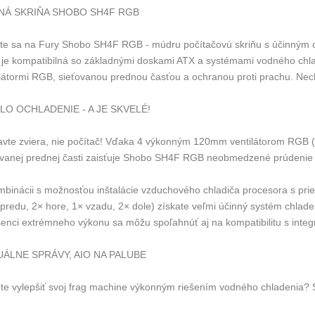
NÁ SKRIŇA SHOBO SH4F RGB
ite sa na Fury Shobo SH4F RGB - múdru počítačovú skriňu s účinným
je kompatibilná so základnými doskami ATX a systémami vodného chla
ilátormi RGB, sieťovanou prednou časťou a ochranou proti prachu. Nech
LO OCHLADENIE - A JE SKVELÉ!
avte zviera, nie počítač! Vďaka 4 výkonným 120mm ventilátorom RGB (je
ovanej prednej časti zaisťuje Shobo SH4F RGB neobmedzené prúdenie 
mbinácii s možnosťou inštalácie vzduchového chladiča procesora s pr
vpredu, 2× hore, 1× vzadu, 2× dole) získate veľmi účinný systém chlad
enci extrémneho výkonu sa môžu spoľahnúť aj na kompatibilitu s inte
ÁLNE SPRÁVY, AIO NA PALUBE
te vylepšiť svoj frag machine výkonným riešením vodného chladenia?