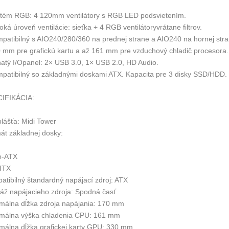
stém RGB: 4 120mm ventilátory s RGB LED podsvietením.
oká úroveň ventilácie: sieťka + 4 RGB ventilátoryvrátane filtrov.
mpatibilný s AIO240/280/360 na prednej strane a AIO240 na hornej stra
0 mm pre grafickú kartu a až 161 mm pre vzduchový chladič procesora.
hatý I/Opanel: 2× USB 3.0, 1× USB 2.0, HD Audio.
mpatibilný so základnými doskami ATX. Kapacita pre 3 disky SSD/HDD.
IFIKÁCIA:
plášťa: Midi Tower
át základnej dosky:
o-ATX
-ITX
atibilný štandardný napájací zdroj: ATX
áž napájacieho zdroja: Spodná časť
málna dĺžka zdroja napájania: 170 mm
málna výška chladenia CPU: 161 mm
málna dĺžka grafickej karty GPU: 330 mm