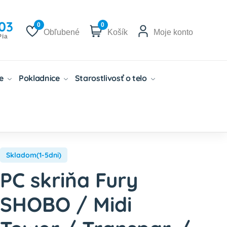
03
0
0
Obľubené
Košík
Moje konto
Pia
če
Pokladnice
Starostlivosť o telo
Skladom(1-5dni)
PC skriňa Fury
SHOBO / Midi