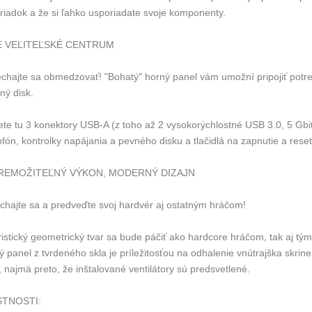
riadok a že si ľahko usporiadate svoje komponenty.
E VEĽITEĽSKÉ CENTRUM
chajte sa obmedzovať! "Bohatý" horný panel vám umožní pripojiť potrebn
ný disk.
ete tu 3 konektory USB-A (z toho až 2 vysokorýchlostné USB 3.0, 5 Gbi
fón, kontrolky napájania a pevného disku a tlačidlá na zapnutie a reset
REMOŽITEĽNÝ VÝKON, MODERNÝ DIZAJN
chajte sa a predveďte svoj hardvér aj ostatným hráčom!
ristický geometrický tvar sa bude páčiť ako hardcore hráčom, tak aj tý
 panel z tvrdeného skla je príležitosťou na odhalenie vnútrajška skrin
 najmä preto, že inštalované ventilátory sú predsvetlené.
STNOSTI: