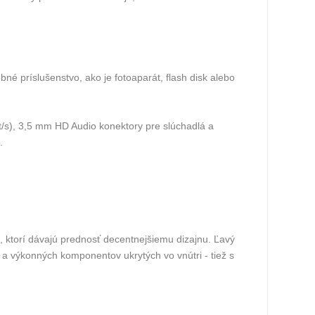
é príslušenstvo, ako je fotoaparát, flash disk alebo
t/s), 3,5 mm HD Audio konektory pre slúchadlá a
.
m, ktorí dávajú prednosť decentnejšiemu dizajnu. Ľavý
e a výkonných komponentov ukrytých vo vnútri - tiež s