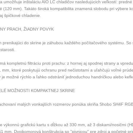
ňa umožňuje inštaláciu AIO LC chladičov nasledujúcich veľkostí: pred
é (120 mm). Takáto široká kompatibilita znamená slobodu pri výbere ko
aj špičkové chladenie.
DNY PRACH, ŽIADNY POVYK
h prenikajúci do skrine je záhubou každého počítačového systému. So
 starosti.
 má kompletnú filtráciu proti prachu: z hornej aj spodnej strany a vp
1 mm, ktoré poskytujú ochranu pred nečistotami a uľahčujú voľné prúd
ov je možné rýchlo a ľahko odstrániť jednoduchou handričkou alebo kefk
ELÉ MOŽNOSTI KOMPAKTNEJ SKRINE
zachovaní malých vonkajších rozmerov ponúka skriňa Shobo SH4F RGB p
e výkonnú grafickú kartu s dĺžkou až 330 mm, až 3 diskami/nosičmi (
61 mm. Dvojkomorová konštrukcia so "pivnicou" pre zdroj a početné pr