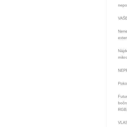
nepo
VAŠ
Nene
exter
Nájd
mikro
NEP
Poko
Futu
bočný
RGB,
VLA