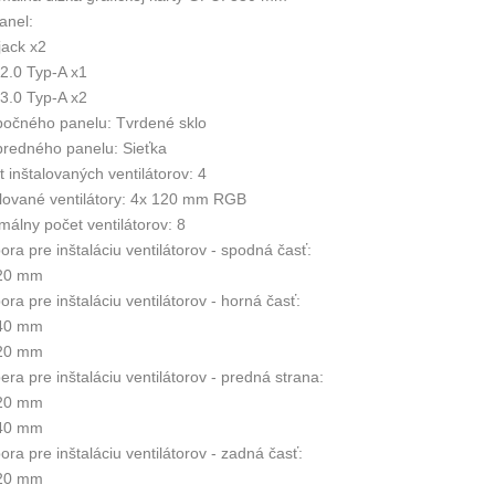
anel:
jack x2
2.0 Typ-A x1
3.0 Typ-A x2
bočného panelu: Tvrdené sklo
predného panelu: Sieťka
 inštalovaných ventilátorov: 4
alované ventilátory: 4x 120 mm RGB
málny počet ventilátorov: 8
ra pre inštaláciu ventilátorov - spodná časť:
20 mm
ra pre inštaláciu ventilátorov - horná časť:
40 mm
20 mm
ra pre inštaláciu ventilátorov - predná strana:
20 mm
40 mm
ra pre inštaláciu ventilátorov - zadná časť:
20 mm