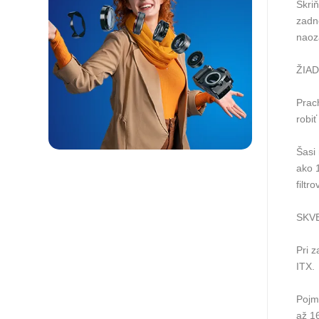
Skri
zadn
naoz
ŽIA
Prac
robiť
Šasi
ako 
filtr
SKV
Pri 
ITX.
Pojm
až 1