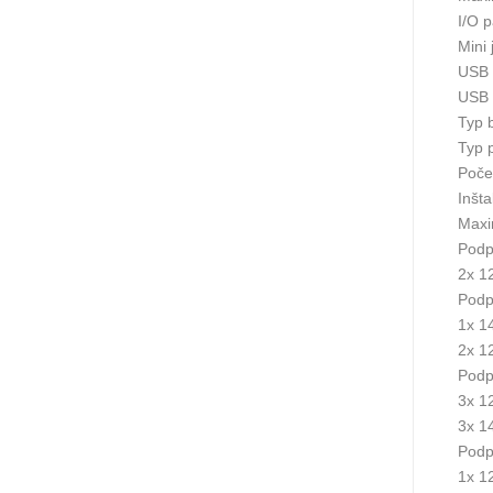
I/O p
Mini 
USB 
USB 
Typ 
Typ 
Počet
Inšt
Maxi
Podpo
2x 1
Podpo
1x 1
2x 1
Podpe
3x 1
3x 1
Podpo
1x 1