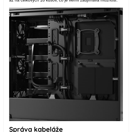
až na celkových 18 kusov, čo je veľmi zaujímavá možnosť.
Správa kabeláže