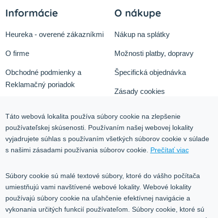
Informácie
O nákupe
Heureka - overené zákazníkmi
Nákup na splátky
O firme
Možnosti platby, dopravy
Obchodné podmienky a
Špecifická objednávka
Reklamačný poriadok
Zásady cookies
Odstúpiť od zmluvy tu
Ochrana osobných údajov
Táto webová lokalita používa súbory cookie na zlepšenie
Služby
používateľskej skúsenosti. Používaním našej webovej lokality
Blog
vyjadrujete súhlas s používaním všetkých súborov cookie v súlade
Kontakt
s našimi zásadami používania súborov cookie.
Prečítať viac
Kontakt
Súbory cookie sú malé textové súbory, ktoré do vášho počítača
umiestňujú vami navštívené webové lokality. Webové lokality
Volgogradská 9, 08001 Prešov
používajú súbory cookie na uľahčenie efektívnej navigácie a
0917 353 303
vykonania určitých funkcií používateľom. Súbory cookie, ktoré sú