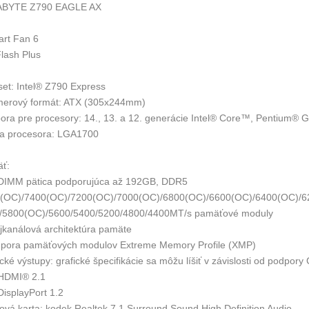
ABYTE Z790 EAGLE AX
art Fan 6
Flash Plus
set: Intel® Z790 Express
erový formát: ATX (305x244mm)
ora pre procesory: 14., 13. a 12. generácie Intel® Core™, Pentium® 
ca procesora: LGA1700
ť:
 DIMM pätica podporujúca až 192GB, DDR5
(OC)/7400(OC)/7200(OC)/7000(OC)/6800(OC)/6600(OC)/6400(OC)/6
/5800(OC)/5600/5400/5200/4800/4400MT/s pamäťové moduly
ojkanálová architektúra pamäte
dpora pamäťových modulov Extreme Memory Profile (XMP)
cké výstupy: grafické špecifikácie sa môžu líšiť v závislosti od podpor
 HDMI® 2.1
DisplayPort 1.2
ová karta: kodek Realtek 7.1 Surround Sound High Definition Audio