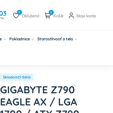
03
0
0
Obľubené
Košík
Moje konto
Pia
če
Pokladnice
Starostlivosť o telo
Skladom(1-5dni)
GIGABYTE Z790
EAGLE AX / LGA