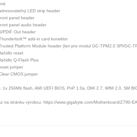
tné
 adresovateľný LED strip header
front panel header
front panel audio header
 S/PDIF Out header
 Thunderbolt™ add-in card konektor
 Trusted Platform Module header (len pre modul GC-TPM2.0 SPI/GC-
tlačidlo reset
tlačidlo Q-Flash Plus
reset jumper
 Clear CMOS jumper
: 1x 256Mb flash, AMI UEFI BIOS, PnP 1.0a, DMI 2.7, WfM 2.0, SM BIO
z na stránku výrobcu: https://www.gigabyte.com/Motherboard/Z790-E