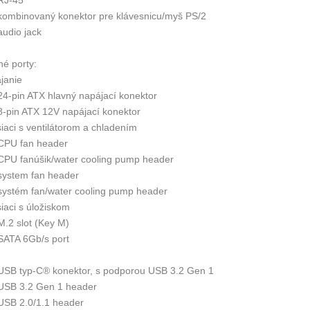
 kombinovaný konektor pre klávesnicu/myš PS/2
audio jack
né porty:
janie
 24-pin ATX hlavný napájací konektor
 8-pin ATX 12V napájací konektor
iaci s ventilátorom a chladením
 CPU fan header
 CPU fanúšik/water cooling pump header
 system fan header
 systém fan/water cooling pump header
iaci s úložiskom
M.2 slot (Key M)
 SATA 6Gb/s port
 USB typ-C® konektor, s podporou USB 3.2 Gen 1
 USB 3.2 Gen 1 header
 USB 2.0/1.1 header