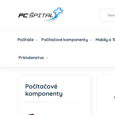
Počítače
Počítačové komponenty
Mobily a 
Príslušenstvo
Domov
Počítačové Komponenty
Základné D
Počítačové
komponenty