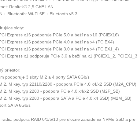
rnet: Realtek® 2,5 GbE LAN
 + Bluetooth: Wi-Fi 6E + Bluetooth v5.3
rujúce sloty:
 PCI Express x16 podporuje PCIe 5.0 a beží na x16 (PCIEX16)
 PCI Express x16 podporuje PCIe 4.0 a beží na x4 (PCIEX4)
 PCI Express x16 podporuje PCIe 3.0 a beží na x4 (PCIEX1_4)
 PCI Express x1 podporuje PCIe 3.0 a beží na x1 (PCIEX1_2, PCIEX1_3
ý priestor:
om podporuje 3 sloty M.2 a 4 porty SATA 6Gb/s
 M.2, M key, typ 22110/2280 - podpora PCIe 4.0 x4/x2 SSD (M2A_CPU)
 M.2, M key, typ 2280 - podpora PCIe 4.0 x4/x2 SSD (M2P_SB)
 M.2, M key, typ 2280 - podpora SATA a PCIe 4.0 x4 SSD) (M2M_SB)
 port SATA 6Gb/s
 radič: podpora RAID 0/1/5/10 pre úložné zariadenia NVMe SSD a pre