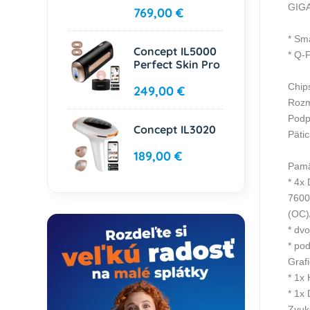
GIG
769,00 €
* Sm
Concept IL5000
* Q-
Perfect Skin Pro
Chip
249,00 €
Rozm
Podp
Concept IL3020
Päti
189,00 €
Pamä
* 4x
7600
(OC)
* dv
* po
Grafi
* 1x
* 1x 
Zvuk