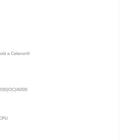
Gold a Celeron®
200(OC)/6000
y CPU