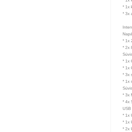
* 1x
* 3x 
Inter
Napá
* 1x
* 2x
Súvis
* 1x
* 1x
* 3x
* 1x
Súvis
* 3x 
* 4x
USB
* 1x
* 1x
* 2x