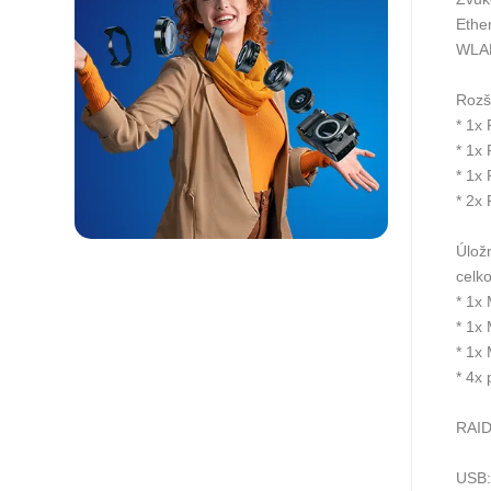
Ethe
WLAN
Rozši
* 1x
* 1x
* 1x
* 2x
Úložn
celk
* 1x
* 1x
* 1x
* 4x
RAID
USB: