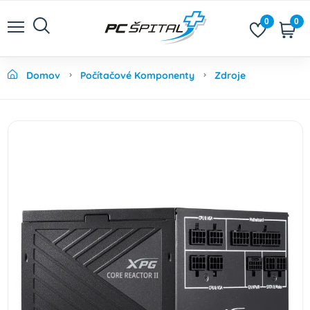
0
0
Domov
Počítačové Komponenty
Zdroje