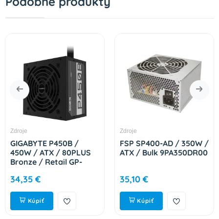
Podobné produkty
Zdroje
Zdroje
GIGABYTE P450B /
FSP SP400-AD / 350W /
450W / ATX / 80PLUS
ATX / Bulk 9PA350DR00
Bronze / Retail GP-
P450B
34,35 €
35,10 €
Kúpiť
Kúpiť