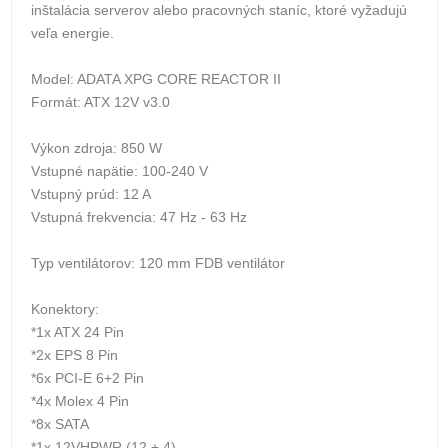
inštalácia serverov alebo pracovných staníc, ktoré vyžadujú
veľa energie.
Model: ADATA XPG CORE REACTOR II
Formát: ATX 12V v3.0
Výkon zdroja: 850 W
Vstupné napätie: 100-240 V
Vstupný prúd: 12 A
Vstupná frekvencia: 47 Hz - 63 Hz
Typ ventilátorov: 120 mm FDB ventilátor
Konektory:
*1x ATX 24 Pin
*2x EPS 8 Pin
*6x PCI-E 6+2 Pin
*4x Molex 4 Pin
*8x SATA
*1x 12VHPWR (12 + 4)