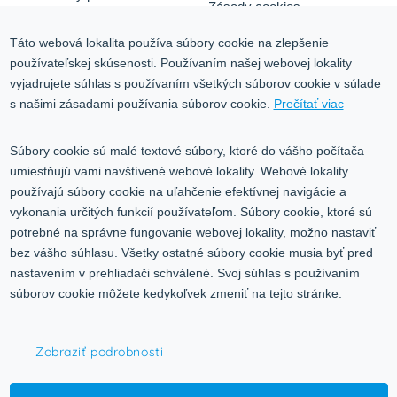
Zásady cookies
Odstúpiť od zmluvy tu
Ochrana osobných údajov
Táto webová lokalita používa súbory cookie na zlepšenie
používateľskej skúsenosti. Používaním našej webovej lokality
Služby
Blog
vyjadrujete súhlas s používaním všetkých súborov cookie v súlade
Kontakt
s našimi zásadami používania súborov cookie.
Prečítať viac
Kontakt
Súbory cookie sú malé textové súbory, ktoré do vášho počítača
umiestňujú vami navštívené webové lokality. Webové lokality
Volgogradská 9, 08001 Prešov
používajú súbory cookie na uľahčenie efektívnej navigácie a
vykonania určitých funkcií používateľom. Súbory cookie, ktoré sú
0917 353 303
potrebné na správne fungovanie webovej lokality, možno nastaviť
predajna@inco-ag.sk
bez vášho súhlasu. Všetky ostatné súbory cookie musia byť pred
nastavením v prehliadači schválené. Svoj súhlas s používaním
súborov cookie môžete kedykoľvek zmeniť na tejto stránke.
Zobraziť podrobnosti
© 2015-2026,
INCO - AG, s.r.o.