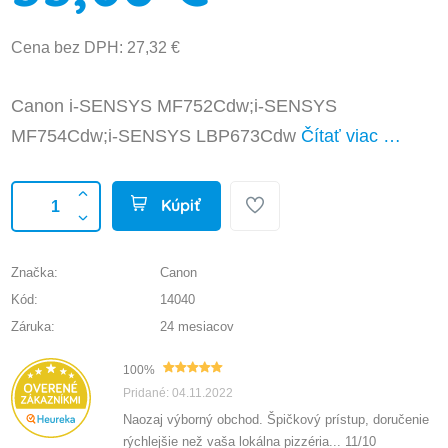
Cena bez DPH: 27,32 €
Canon i-SENSYS MF752Cdw;i-SENSYS
MF754Cdw;i-SENSYS LBP673Cdw
Čítať viac …
Kúpiť
Značka:
Canon
Kód:
14040
Záruka:
24 mesiacov
100%
Pridané: 04.11.2022
Naozaj výborný obchod. Špičkový prístup, doručenie
rýchlejšie než vaša lokálna pizzéria... 11/10