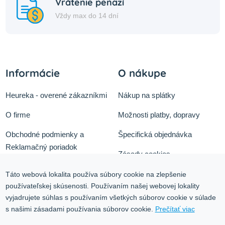
Vrátenie peňazí
Vždy max do 14 dní
Informácie
O nákupe
Heureka - overené zákazníkmi
Nákup na splátky
O firme
Možnosti platby, dopravy
Obchodné podmienky a
Špecifická objednávka
Reklamačný poriadok
Zásady cookies
Odstúpiť od zmluvy tu
Ochrana osobných údajov
Táto webová lokalita používa súbory cookie na zlepšenie
používateľskej skúsenosti. Používaním našej webovej lokality
Služby
Blog
vyjadrujete súhlas s používaním všetkých súborov cookie v súlade
Kontakt
s našimi zásadami používania súborov cookie.
Prečítať viac