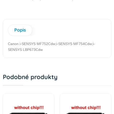
Popis
Canon i-SENSYS MF752Cdw;i-SENSYS MF754Cdw;i-
SENSYS LBP673Cdw
Podobné produkty