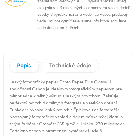
zháňal som výrobky SAGE (bývala značka Catler)
ako jediný z 3 oslovených obchodov mi vedeli dodať
všetky 3 výrobky naraz a vedeli čo vôbec predávaj
vedeli mi poskytnúť relevantne info ktoré som inde
nedostal ani po 2 dňoch
Popis
Technické údaje
Lesklý fotografický papier Photo Paper Plus Glossy II
spoločnosti Canon je ideálnym fotografickým papierom pre
mimoriadne kvalitný výstup s lesklým povrchom. Zaisťuje
perfektný povrch digitálnych fotografií a všetkých dotlačí.
Funkcie: • Vysoko lesklý povrch • Špičková tlač fotografií •
Naozajstný fotografický vzhľad a dojem vďaka sýtej čierni a
živým farbám • Gramáž: 265 g/m2 • Hrúbka: 270 mikrónov •
Perfektná zhoda s atramentmi systémov Lucia &