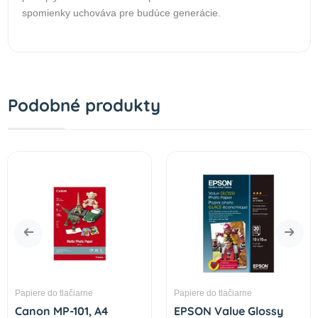
spomienky uchováva pre budúce generácie.
Podobné produkty
Papiere do tlačiarne
Papiere do tlačiarne
Canon MP-101, A4
EPSON Value Glossy