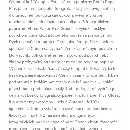
ChromaLife100+ spoločnosti Canon papierov Photo Paper
Plus je pre amatérskeho fotografa, ktorý zhotovuje snímky
digitálnou jednookou zrkadlovkou a vytvára vlastné
umelecké diela, ideálnym spoločníkom. S fotografickým
papierom Photo Paper Plus Gloss II s vysoko lesklým
povrchom bude každá fotografia mať ten najlepší vzhľad.
Rýchloschnúce fotografie Originálne fotografické papiere
spoločnosti Canon sa vyznačujú mikroporéznym povrchom,
ktorý rýchlo pohlcuje atrament hlboko pod povrch, aby
žiadny prebytočný atrament nezostal na povrchu papiera.
Výsledok: rýchloschnúce výtlačky fotografií. Dokonalý lesk
Lesklé papiere spoločnosti Canon uzamknú atrament hlbšie
pod vrchným lesklým povrchom ako iné papiere. „Lesklý“
povrch bude preto stále lesklý. Fotografie, ktoré vydržia po
celý život Lesklý fotografický papier Photo Paper Plus Glossy
II a atramenty systémov Lucia a ChromaLife100+
spoločnosti Canon vytvárajú skvelé spojenie. Kombinácia
tlačových hláv FINE, atramentov a originálnych
fotografických papierov spoločnosti Canon chráni fotografie
pred plynmi a svetlom a bezpečne tak tieto vzácne