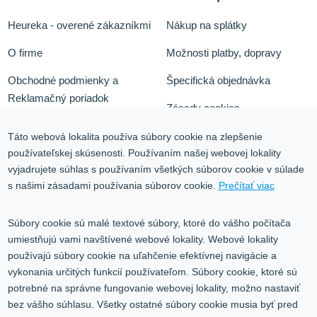
Heureka - overené zákazníkmi
Nákup na splátky
O firme
Možnosti platby, dopravy
Obchodné podmienky a
Špecifická objednávka
Reklamačný poriadok
Zásady cookies
Odstúpiť od zmluvy tu
Ochrana osobných údajov
Táto webová lokalita používa súbory cookie na zlepšenie
používateľskej skúsenosti. Používaním našej webovej lokality
Služby
Blog
vyjadrujete súhlas s používaním všetkých súborov cookie v súlade
Kontakt
s našimi zásadami používania súborov cookie.
Prečítať viac
Kontakt
Súbory cookie sú malé textové súbory, ktoré do vášho počítača
umiestňujú vami navštívené webové lokality. Webové lokality
Volgogradská 9, 08001 Prešov
používajú súbory cookie na uľahčenie efektívnej navigácie a
vykonania určitých funkcií používateľom. Súbory cookie, ktoré sú
0917 353 303
potrebné na správne fungovanie webovej lokality, možno nastaviť
predajna@inco-ag.sk
bez vášho súhlasu. Všetky ostatné súbory cookie musia byť pred