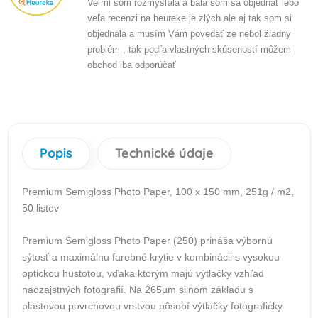
Veľmi som rozmýšľala a bála som sa objednať lebo
veľa recenzi na heureke je zlých ale aj tak som si
objednala a musím Vám povedať ze nebol žiadny
problém , tak podľa vlastných skúseností môžem
obchod iba odporúčať
Popis
Technické údaje
Premium Semigloss Photo Paper, 100 x 150 mm, 251g / m2,
50 listov
Premium Semigloss Photo Paper (250) prináša výbornú
sýtosť a maximálnu farebné krytie v kombinácii s vysokou
optickou hustotou, vďaka ktorým majú výtlačky vzhľad
naozajstných fotografií. Na 265µm silnom základu s
plastovou povrchovou vrstvou pôsobí výtlačky fotograficky