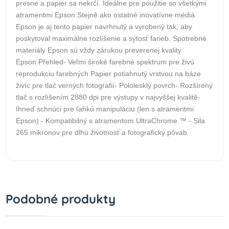
presne a papier sa nekrčí. Ideálne pre použitie so všetkými
atramentmi Epson.Stejně ako ostatné inovatívne médiá
Epson je aj tento papier navrhnutý a vyrobený tak, aby
poskytoval maximálne rozlíšenie a sýtosť farieb. Spotrebné
materiály Epson sú vždy zárukou preverenej kvality
Epson.Přehled- Veľmi široké farebné spektrum pre živú
reprodukciu farebných Papier potiahnutý vrstvou na báze
živíc pre tlač verných fotografií- Pololesklý povrch- Rozšírený
tlač s rozlíšením 2880 dpi pre výstupy v najvyššej kvalitě-
Ihneď schnúci pre ľahkú manipuláciu (len s atramentmi
Epson) - Kompatibilný s atramentom UltraChrome ™ - Sila
265 mikrónov pre dlhú životnosť a fotografický pôvab.
Podobné produkty