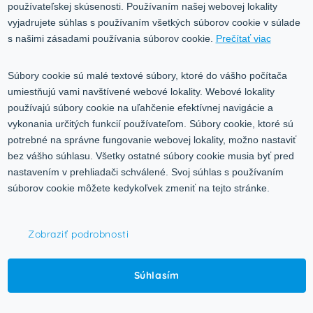
používateľskej skúsenosti. Používaním našej webovej lokality
Služby
Blog
vyjadrujete súhlas s používaním všetkých súborov cookie v súlade
Kontakt
s našimi zásadami používania súborov cookie.
Prečítať viac
Kontakt
Súbory cookie sú malé textové súbory, ktoré do vášho počítača
umiestňujú vami navštívené webové lokality. Webové lokality
Volgogradská 9, 08001 Prešov
používajú súbory cookie na uľahčenie efektívnej navigácie a
vykonania určitých funkcií používateľom. Súbory cookie, ktoré sú
0917 353 303
potrebné na správne fungovanie webovej lokality, možno nastaviť
predajna@inco-ag.sk
bez vášho súhlasu. Všetky ostatné súbory cookie musia byť pred
nastavením v prehliadači schválené. Svoj súhlas s používaním
súborov cookie môžete kedykoľvek zmeniť na tejto stránke.
Zobraziť podrobnosti
© 2015-2026,
INCO - AG, s.r.o.
Súhlasím
Všetky práva vyhradené.
Upraviť nastavenia Cookies