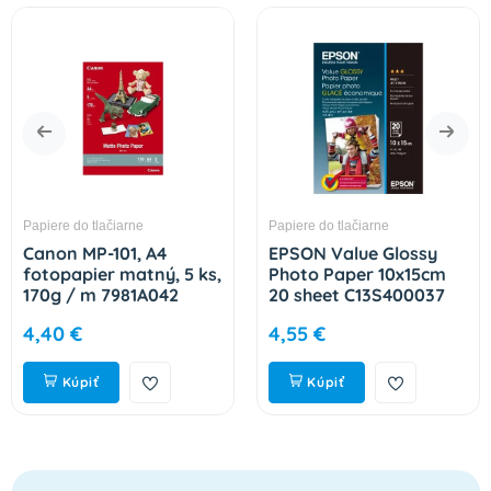
Papiere do tlačiarne
Papiere do tlačiarne
Canon MP-101, A4
EPSON Value Glossy
fotopapier matný, 5 ks,
Photo Paper 10x15cm
170g / m 7981A042
20 sheet C13S400037
4,40 €
4,55 €
Kúpiť
Kúpiť