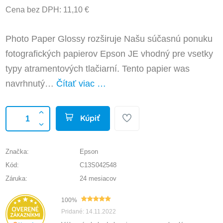
Cena bez DPH: 11,10 €
Photo Paper Glossy rozširuje Našu súčasnú ponuku
fotografických papierov Epson JE vhodný pre vsetky
typy atramentových tlačiarní. Tento papier was
navrhnutý…
Čítať viac …
Kúpiť
Značka:
Epson
Kód:
C13S042548
Záruka:
24 mesiacov
100%
Pridané: 14.11.2022