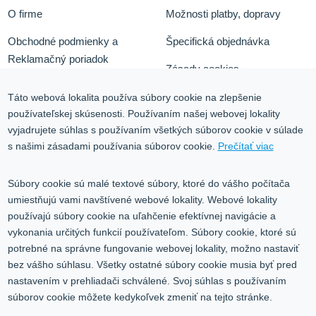
O firme
Možnosti platby, dopravy
Obchodné podmienky a
Špecifická objednávka
Reklamačný poriadok
Zásady cookies
Odstúpiť od zmluvy tu
Ochrana osobných údajov
Táto webová lokalita používa súbory cookie na zlepšenie
používateľskej skúsenosti. Používaním našej webovej lokality
Služby
Blog
vyjadrujete súhlas s používaním všetkých súborov cookie v súlade
Kontakt
s našimi zásadami používania súborov cookie.
Prečítať viac
Kontakt
Súbory cookie sú malé textové súbory, ktoré do vášho počítača
umiestňujú vami navštívené webové lokality. Webové lokality
Volgogradská 9, 08001 Prešov
používajú súbory cookie na uľahčenie efektívnej navigácie a
vykonania určitých funkcií používateľom. Súbory cookie, ktoré sú
0917 353 303
potrebné na správne fungovanie webovej lokality, možno nastaviť
predajna@inco-ag.sk
bez vášho súhlasu. Všetky ostatné súbory cookie musia byť pred
nastavením v prehliadači schválené. Svoj súhlas s používaním
súborov cookie môžete kedykoľvek zmeniť na tejto stránke.