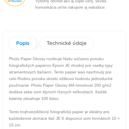
Výborný obchod ako aj super ceny, skvelá
komunikácia určite nákupom aj nabudúce.
Popis
Technické údaje
Photo Paper Glossy rozširuje Našu súčasnú ponuku
fotografických papierov Epson JE vhodný pre vsetky typy
atramentových tlačiarní. Tento papier was navrhnutý pre
celú Rodinu ponúka skvelú úžitkovú hodnotu jednoduché
používanie. Photo Paper Glossy MÁ hmotnosť 200 g/m2
dodáva sebe som štyroch rôznych veľkostiach. Každé
balenie obsahuje 100 listov.
Tento trojhviezdičkový fotografický papier je ideálny pre
každodenné domáce tlač JE K dispozícii som formátoch 10 ×
15 cm.