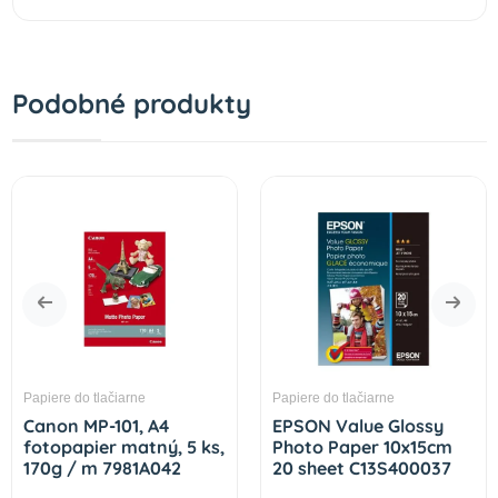
Podobné produkty
Papiere do tlačiarne
Papiere do tlačiarne
Canon MP-101, A4
EPSON Value Glossy
fotopapier matný, 5 ks,
Photo Paper 10x15cm
170g / m 7981A042
20 sheet C13S400037