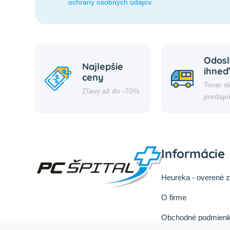
ochrany osobných údajov
.
Odosl
Najlepšie
ihneď
ceny
Tovar s
Zľavy až do -70%
predajn
Informácie
Heureka - overené 
O firme
Obchodné podmienk