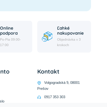
Online
Ľahké
podpora
nakupovanie
Po-Pia 09:00-
Objednávka v 3
17:00
krokoch
onto
Kontakt
Volgogradská 9, 08001
Prešov
0917 353 303
slo
predajna@inco-ag.sk