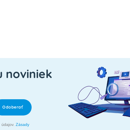
u noviniek
Odoberať
 údajov.
Zásady