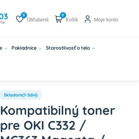
03
0
0
Obľubené
Košík
Moje konto
Pia
če
Pokladnice
Starostlivosť o telo
Skladom(1-5dni)
Kompatibilný toner
pre OKI C332 /