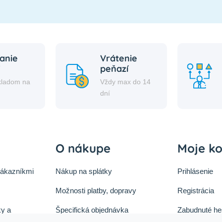
anie
Vrátenie
peňazí
kladom na
Vždy max do 14
i
dní
O nákupe
Moje k
zákazníkmi
Nákup na splátky
Prihlásenie
Možnosti platby, dopravy
Registrácia
y a
Špecifická objednávka
Zabudnuté he