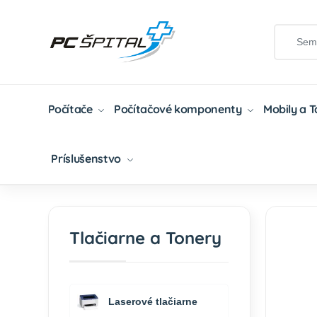
Počítače
Počítačové komponenty
Mobily a 
Príslušenstvo
Domov
Tlačiarne A Tonery
Tonery
Kompat
Tlačiarne a Tonery
Laserové tlačiarne