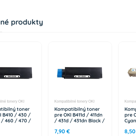
né produkty
lné tonery OKI
Kompatibilné tonery OKI
Kompat
ibilný toner
Kompatibilný toner
Komp
I B410 / 430 /
pre OKI B411d / 411dn
pre 
/ 460 / 470 /
/ 431d / 431dn Black /
Cyan
ack / 43979102
44574702 3000 strán
strá
7,90 €
8,50
trán