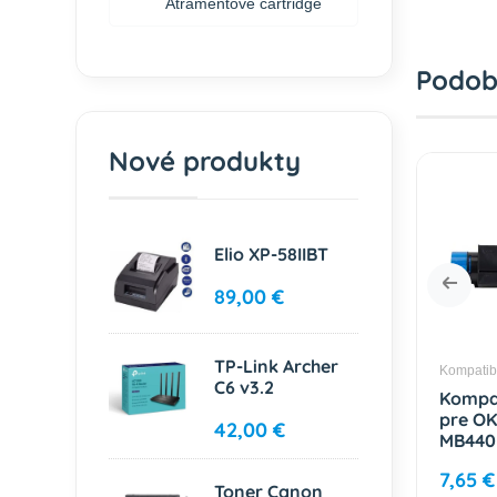
Atramentové cartridge
Podob
Nové produkty
Elio XP-58IIBT
89,00 €
TP-Link Archer
é tonery OKI
Kompatibilné tonery OKI
Kompatibi
C6 v3.2
bilný toner
Kompatibilný toner
Kompat
C310 / C330 /
pre OKI B401 / MB441
pre OK
42,00 €
C530 Magenta
/ MB451 / MB451w
MB440 
705 2000
Black / 44992402
480 Bl
7,50 €
7,65 €
2500 strán
3500 s
Toner Canon