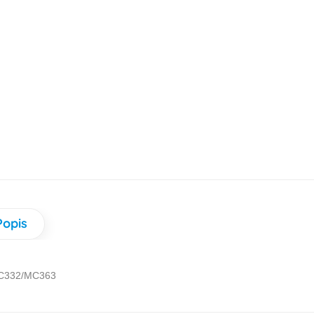
Popis
C332/MC363