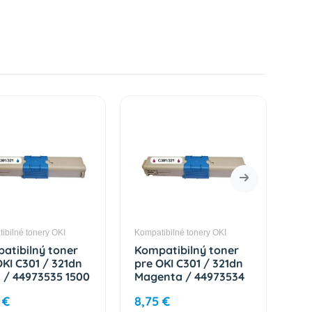
ibilné tonery OKI
Kompatibilné tonery OKI
Komp
atibilný toner
Kompatibilný toner
Ko
OKI C301 / 321dn
pre OKI C301 / 321dn
pre
 / 44973535 1500
Magenta / 44973534
Yel
n
1500 strán
15
 €
8,75 €
8,