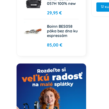
057H 100% new
ť
Kúpiť
Kú
29,95 €
Boinn BES058
páka bez dna ku
espressám
85,00 €