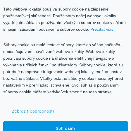
Odstúpiť od zmluvy tu
Ochrana osobných údajov
Táto webová lokalita používa súbory cookie na zlepšenie
Služby
používateľskej skúsenosti. Používaním našej webovej lokality
Blog
vyjadrujete súhlas s používaním všetkých súborov cookie v súlade
Kontakt
s našimi zásadami používania súborov cookie.
Prečítať viac
Kontakt
Súbory cookie sú malé textové súbory, ktoré do vášho počítača
umiestňujú vami navštívené webové lokality. Webové lokality
Volgogradská 9, 08001 Prešov
používajú súbory cookie na uľahčenie efektívnej navigácie a
vykonania určitých funkcií používateľom. Súbory cookie, ktoré sú
0917 353 303
potrebné na správne fungovanie webovej lokality, možno nastaviť
predajna@inco-ag.sk
bez vášho súhlasu. Všetky ostatné súbory cookie musia byť pred
nastavením v prehliadači schválené. Svoj súhlas s používaním
súborov cookie môžete kedykoľvek zmeniť na tejto stránke.
Zobraziť podrobnosti
© 2015-2026,
INCO - AG, s.r.o.
Súhlasím
Všetky práva vyhradené.