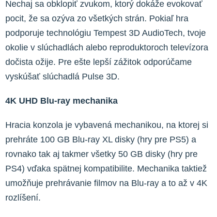
Nechaj sa obklopiť zvukom, ktorý dokáže evokovať
pocit, že sa ozýva zo všetkých strán. Pokiaľ hra
podporuje technológiu Tempest 3D AudioTech, tvoje
okolie v slúchadlách alebo reproduktoroch televízora
dočista ožije. Pre ešte lepší zážitok odporúčame
vyskúšať slúchadlá Pulse 3D.
4K UHD Blu-ray mechanika
Hracia konzola je vybavená mechanikou, na ktorej si
prehráte 100 GB Blu-ray XL disky (hry pre PS5) a
rovnako tak aj takmer všetky 50 GB disky (hry pre
PS4) vďaka spätnej kompatibilite. Mechanika taktiež
umožňuje prehrávanie filmov na Blu-ray a to až v 4K
rozlíšení.