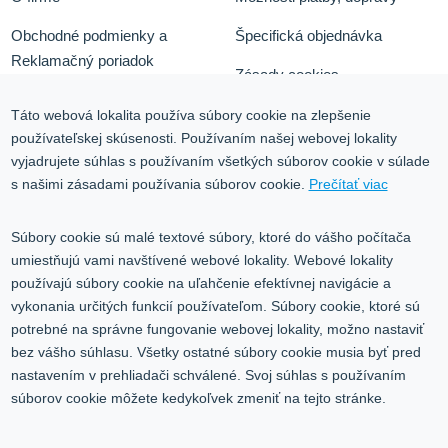
Obchodné podmienky a
Špecifická objednávka
Reklamačný poriadok
Zásady cookies
Odstúpiť od zmluvy tu
Ochrana osobných údajov
Táto webová lokalita používa súbory cookie na zlepšenie
používateľskej skúsenosti. Používaním našej webovej lokality
Služby
Blog
vyjadrujete súhlas s používaním všetkých súborov cookie v súlade
Kontakt
s našimi zásadami používania súborov cookie.
Prečítať viac
Kontakt
Súbory cookie sú malé textové súbory, ktoré do vášho počítača
umiestňujú vami navštívené webové lokality. Webové lokality
Volgogradská 9, 08001 Prešov
používajú súbory cookie na uľahčenie efektívnej navigácie a
vykonania určitých funkcií používateľom. Súbory cookie, ktoré sú
0917 353 303
potrebné na správne fungovanie webovej lokality, možno nastaviť
predajna@inco-ag.sk
bez vášho súhlasu. Všetky ostatné súbory cookie musia byť pred
nastavením v prehliadači schválené. Svoj súhlas s používaním
súborov cookie môžete kedykoľvek zmeniť na tejto stránke.