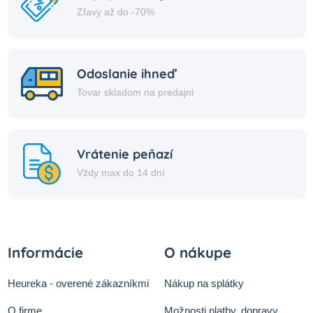
Zľavy až do -70%
Odoslanie ihneď
Tovar skladom na predajni
Vrátenie peňazí
Vždy max do 14 dní
Informácie
O nákupe
Heureka - overené zákazníkmi
Nákup na splátky
O firme
Možnosti platby, dopravy