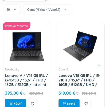
40
Cena (Nízka > Vysoká)
doprava zadarmo
Notebooky
Core i5
Lenovo V / V15 G5 IRL /
Lenovo V15 G5 IRL / i5-
i3-1315U / 15,6" / FHD /
210H / 15,6" / FHD /
16GB / 512GB / Intel int
16GB / 512GB / UHD /
/ bez OS / Black / 2R
bezOS / BLACK
395,00 €
519,00 €
439,00 €
559,00 €
83GW00B4CK
83GW00BDCK
Kúpiť
Kúpiť