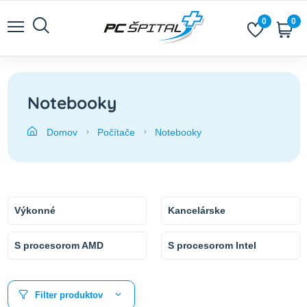
0
0
Notebooky
Domov
Počítače
Notebooky
Výkonné
Kancelárske
S procesorom AMD
S procesorom Intel
Filter produktov