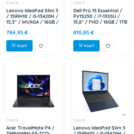
Core i5
Core i7
Lenovo IdeaPad Slim 3
Dell Pro 15 Essential /
/ 15IRH10 / i5-13420H /
PV15250 / i7-1355U /
15,3" / WUXGA / 16GB /
15,6" / FHD / 16GB / 1TB
512GB / Intel int / W11H
/ Intel int / W11P /
784,95 €
810,85 €
/ Blue / 2R 83K10066CK
Black / 3R NBD 59Y3R
Kúpiť
Kúpiť
Core i3
Core i5
Acer TravelMate P4 /
Lenovo IdeaPad Slim 3
TMP414RN-53-TCO-
/ 15IRH10 / i5-13420H /