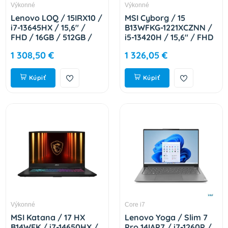
Výkonné
Výkonné
Lenovo LOQ / 15IRX10 /
MSI Cyborg / 15
i7-13645HX / 15,6" /
B13WFKG-1221XCZNN /
FHD / 16GB / 512GB /
i5-13420H / 15,6" / FHD
RTX 5050 / bez OS /
/ 16GB / 1TB / RTX
1 308,50 €
1 326,05 €
Gray / 2R 83JE01C3CK
5060 / bez OS / Black /
2R 9S7-15Q342-1221
Kúpiť
Kúpiť
Výkonné
Core i7
MSI Katana / 17 HX
Lenovo Yoga / Slim 7
B14WFK / i7-14650HX /
Pro 14IAP7 / i7-1260P /