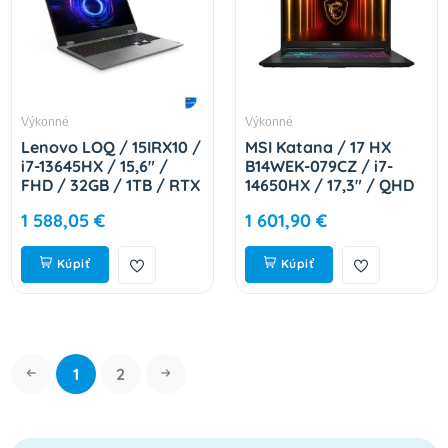
Výkonné
Výkonné
Lenovo LOQ / 15IRX10 /
MSI Katana / 17 HX
i7-13645HX / 15,6" /
B14WEK-079CZ / i7-
FHD / 32GB / 1TB / RTX
14650HX / 17,3" / QHD
5050 / bez OS / Gray /
/ 32GB / 1TB / RTX
1 588,05 €
1 601,90 €
2R 83JE01C7CK
5050 / W11H / Black /
2R 9S7-17L791-079
Kúpiť
Kúpiť
1
2