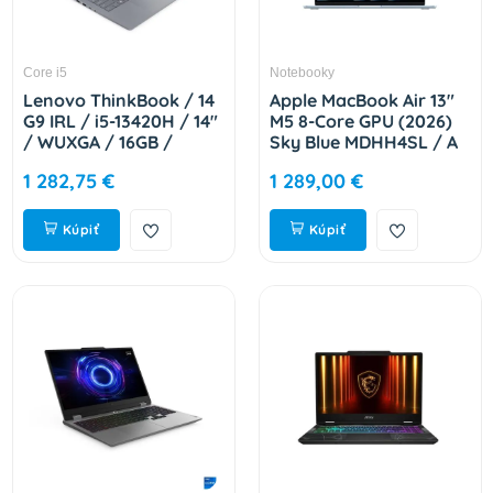
Core i5
Notebooky
Lenovo ThinkBook / 14
Apple MacBook Air 13"
G9 IRL / i5-13420H / 14"
M5 8-Core GPU (2026)
/ WUXGA / 16GB /
Sky Blue MDHH4SL / A
512GB / Intel int / W11P
1 282,75 €
1 289,00 €
/ Gray / 3R On-Site
21UY008ACK
Kúpiť
Kúpiť