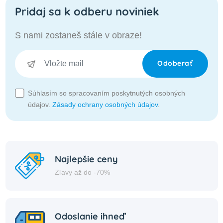
Pridaj sa k odberu noviniek
S nami zostaneš stále v obraze!
Odoberať
Súhlasím so spracovaním poskytnutých osobných
údajov.
Zásady ochrany osobných údajov
.
Najlepšie ceny
Zľavy až do -70%
Odoslanie ihneď