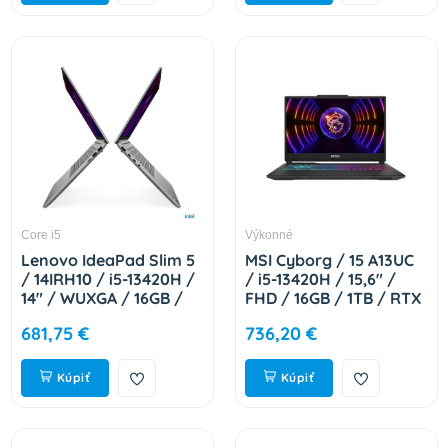
Core i5
Výkonné
Lenovo IdeaPad Slim 5
MSI Cyborg / 15 A13UC
/ 14IRH10 / i5-13420H /
/ i5-13420H / 15,6" /
14" / WUXGA / 16GB /
FHD / 16GB / 1TB / RTX
512GB / Intel int / W11H
3050 / bez OS / Black /
681,75 €
736,20 €
/ Gray / 2R
2R 9S7-15K111-2265
83HR0061CK
Kúpiť
Kúpiť