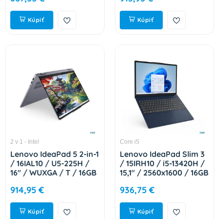
83K00053CK
Kúpiť
Kúpiť
2 v 1 - Intel
Core i5
Lenovo IdeaPad 5 2-in-1
Lenovo IdeaPad Slim 3
/ 16IAL10 / U5-225H /
/ 15IRH10 / i5-13420H /
16" / WUXGA / T / 16GB
15,1" / 2560x1600 / 16GB
/ 512GB / Intel int / bez
/ 512GB / UHD Xe /
914,95 €
936,75 €
OS / Gray / 2R
W11H / Blue / 2R
83KS003YCK
83K100DNCK
Kúpiť
Kúpiť