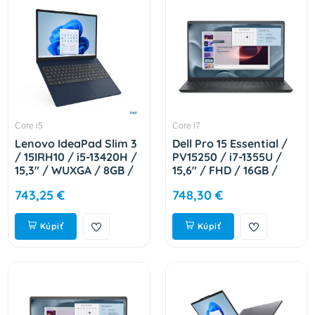
Core i5
Core i7
Lenovo IdeaPad Slim 3
Dell Pro 15 Essential /
/ 15IRH10 / i5-13420H /
PV15250 / i7-1355U /
15,3" / WUXGA / 8GB /
15,6" / FHD / 16GB /
512GB / Intel int / bez
512GB / Intel int / W11P
743,25 €
748,30 €
OS / Cosmic Blue / 2R
/ Black / 3R NBD J9KYX
83K101JUCK
Kúpiť
Kúpiť