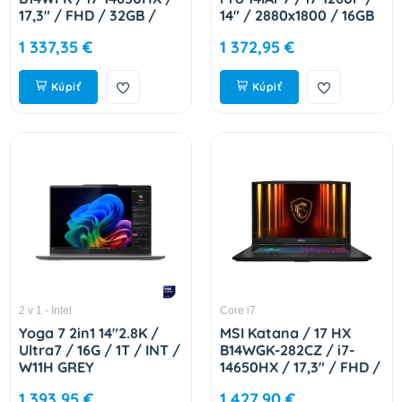
17,3" / FHD / 32GB /
14" / 2880x1800 / 16GB
1TB / RTX 5060 / bez
/ 1TB SSD / Iris Xe /
1 337,35 €
1 372,95 €
OS / Black / 2R 9S7-
W11H / Gray / 2R
17L791-283
82SV003WCK
Kúpiť
Kúpiť
2 v 1 - Intel
Core i7
Yoga 7 2in1 14"2.8K /
MSI Katana / 17 HX
Ultra7 / 16G / 1T / INT /
B14WGK-282CZ / i7-
W11H GREY
14650HX / 17,3" / FHD /
83JQ0043CK
16GB / 1TB / RTX 5070 /
1 393,95 €
1 427,90 €
W11H / Black / 2R 9S7-