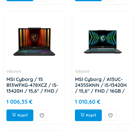
Výkonné
Výkonné
MSI Cyborg / 15
MSI Cyborg / A13UC-
B13WFKG-478XCZ / i5-
2435SKNN / i5-13420H
13420H / 15,6" / FHD /
/ 15,6" / FHD / 16GB /
16GB / 1TB / RTX 5060
1TB / RTX 3050 / W11H
1 006,35 €
1 010,60 €
/ bez OS / Black / 2R
/ Black / 2R 9S7-15K112-
Cyborg 15 B13WFKG-
2435
478XCZ
Kúpiť
Kúpiť