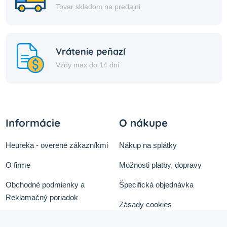
Tovar skladom na predajni
Vrátenie peňazí
Vždy max do 14 dní
Informácie
O nákupe
Heureka - overené zákazníkmi
Nákup na splátky
O firme
Možnosti platby, dopravy
Obchodné podmienky a
Špecifická objednávka
Reklamačný poriadok
Zásady cookies
Odstúpiť od zmluvy tu
Ochrana osobných údajov