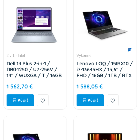
2 v 1 - Intel
Výkonné
Dell 14 Plus 2-in-1 /
Lenovo LOQ / 15IRX10 /
DB04250 / U7-256V /
i7-13645HX / 15,6" /
14" / WUXGA / T / 16GB
FHD / 16GB / 1TB / RTX
/ 512GB / Arc 140V /
5050 / W11H / Gray /
1 562,70 €
1 588,05 €
W11P / Silver / 3RNBD
2R 83JE01C5CK
DB04250_LNL_203
Kúpiť
Kúpiť