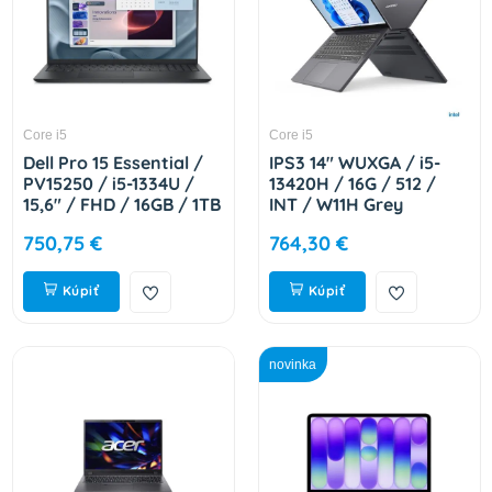
Core i5
Core i5
Dell Pro 15 Essential /
IPS3 14" WUXGA / i5-
PV15250 / i5-1334U /
13420H / 16G / 512 /
15,6" / FHD / 16GB / 1TB
INT / W11H Grey
/ Intel int / W11P /
83K00055CK
750,75 €
764,30 €
Silver / 3R NBD H67ND
Kúpiť
Kúpiť
novinka