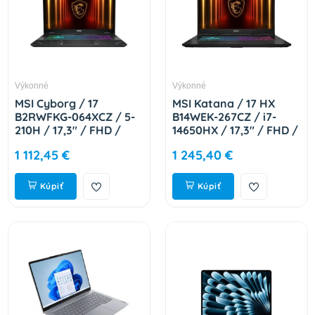
Výkonné
Výkonné
MSI Cyborg / 17
MSI Katana / 17 HX
B2RWFKG-064XCZ / 5-
B14WEK-267CZ / i7-
210H / 17,3" / FHD /
14650HX / 17,3" / FHD /
16GB / 1TB / RTX 5060
16GB / 1TB / RTX 5050
1 112,45 €
1 245,40 €
/ DOS / Black / 2R 9S7-
/ W11H / Black / 2R
17U332-064
9S7-17L791-267
Kúpiť
Kúpiť