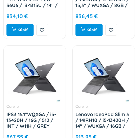
36U6 / i3-1315U / 14" /
15,3" / WUXGA / 8GB /
WUXGA / T / 8GB /
512GB / Intel int / W11H
834,10 €
836,45 €
512GB SSD / UHD /
/ Cosmic Blue / 2R
W11P EDU / Blue / 2R
83K101JVCK
NX.B22EC.001
Kúpiť
Kúpiť
Core i5
Core i5
IPS3 15.1"WQXGA / i5-
Lenovo IdeaPad Slim 3
13420H / 16G / 512 /
/ 14IRH10 / i5-13420H /
INT / W11H / GREY
14" / WUXGA / 16GB /
83K100DHCK
512GB / Intel int / W11H
867,55 €
913,95 €
/ Gray / 2R