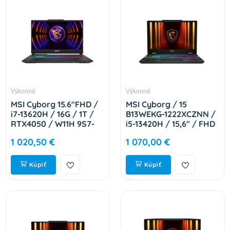
Výkonné
Výkonné
MSI Cyborg 15.6"FHD /
MSI Cyborg / 15
i7-13620H / 16G / 1T /
B13WEKG-1222XCZNN /
RTX4050 / W11H 9S7-
i5-13420H / 15,6" / FHD
15K111-2217
/ 16GB / 1TB / RTX
1 020,50 €
1 070,00 €
5050 / bez OS / Black /
2R 9S7-15Q342-1222
Kúpiť
Kúpiť