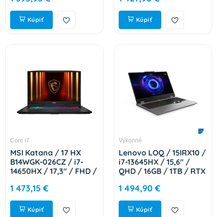
17L791-282
Kúpiť
Kúpiť
Core i7
Výkonné
MSI Katana / 17 HX
Lenovo LOQ / 15IRX10 /
B14WGK-026CZ / i7-
i7-13645HX / 15,6" /
14650HX / 17,3" / FHD /
QHD / 16GB / 1TB / RTX
16GB / 1TB / RTX 5070 /
5050 / bez OS / Gray /
1 473,15 €
1 494,90 €
W11H / Black / 2R 9S7-
2R 83JE01C4CK
17L791-026
Kúpiť
Kúpiť