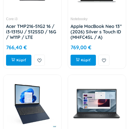
Core i3
Notebooky
Acer TMP216-51G2 16 /
Apple MacBook Neo 13"
i3-1315U / 512SSD / 16G
(2026) Silver s Touch ID
/ W11P / LTE
(MHFC4SL / A)
NX.B6PEC.002
766,40 €
769,00 €
Kúpiť
Kúpiť