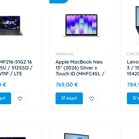
Notebooky
Core i
MP216-51G2 16
Apple MacBook Neo
Leno
315U / 512SSD /
13" (2026) Silver s
3 / 1
W11P / LTE
Touch ID (MHFC4SL /
13420
PEC.002
A)
WUXG
0 €
769,00 €
784,
512GB
W11H
83K1
piť
Kúpiť