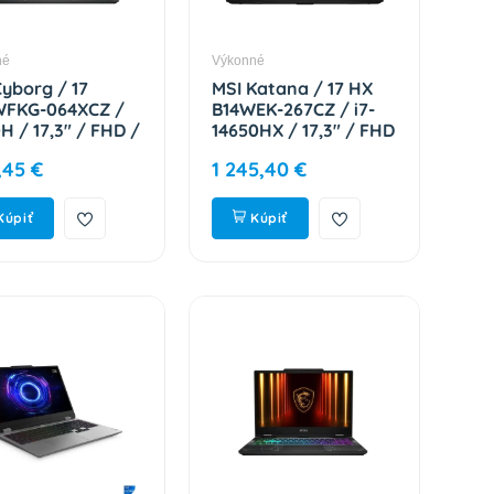
né
Výkonné
Cyborg / 17
MSI Katana / 17 HX
FKG-064XCZ /
B14WEK-267CZ / i7-
H / 17,3" / FHD /
14650HX / 17,3" / FHD
 / 1TB / RTX
/ 16GB / 1TB / RTX
2,45 €
1 245,40 €
 / DOS / Black /
5050 / W11H / Black /
S7-17U332-064
2R 9S7-17L791-267
Kúpiť
Kúpiť