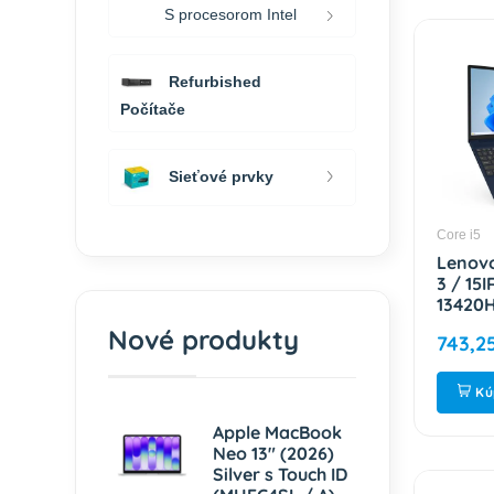
S procesorom Intel
Refurbished
Počítače
Sieťové prvky
Core i5
Lenovo
3 / 15I
13420H
WUXGA
Nové produkty
743,2
/ Intel
Cosmic
83K10
Kú
Apple MacBook
Neo 13" (2026)
Silver s Touch ID