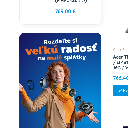
(MHFC4SL / A)
769,00 €
Core i3
Acer T
/ i3-1
16G / 
NX.B6
766,4
Kú