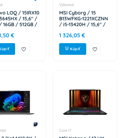
né
Výkonné
vo LOQ / 15IRX10
MSI Cyborg / 15
13645HX / 15,6" /
B13WFKG-1221XCZNN
/ 16GB / 512GB /
/ i5-13420H / 15,6" /
5050 / bez OS /
FHD / 16GB / 1TB /
8,50 €
1 326,05 €
 / 2R
RTX 5060 / bez OS /
01C3CK
Black / 2R 9S7-
15Q342-1221
Kúpiť
Kúpiť
Intel
Core i7