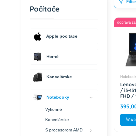
Filte
Počítače
doprava z
Apple pocitace
Herné
Kancelárske
Noteboo
Lenovo
/ i3-13
FHD / 
Notebooky
Intel i
395,0
Black 
Výkonné
83GW0
Kancelárske
Kú
S procesorom AMD