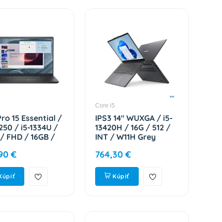
5
Core i5
Pro 15 Essential /
IPS3 14" WUXGA / i5-
250 / i5-1334U /
13420H / 16G / 512 /
 / FHD / 16GB /
INT / W11H Grey
 Intel int / W11P
83K00055CK
90 €
764,30 €
ver / 3R NBD
ND
Kúpiť
Kúpiť