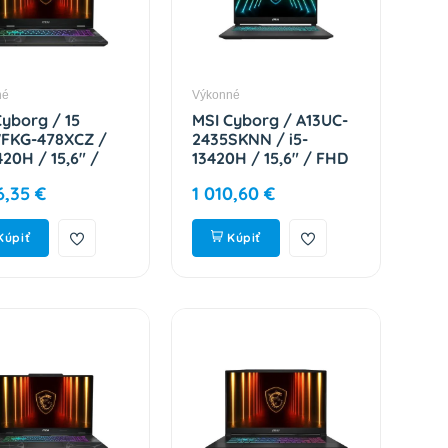
né
Výkonné
Cyborg / 15
MSI Cyborg / A13UC-
FKG-478XCZ /
2435SKNN / i5-
420H / 15,6" /
13420H / 15,6" / FHD
/ 16GB / 1TB /
/ 16GB / 1TB / RTX
6,35 €
1 010,60 €
5060 / bez OS /
3050 / W11H / Black /
k / 2R Cyborg 15
2R 9S7-15K112-2435
FKG-478XCZ
Kúpiť
Kúpiť