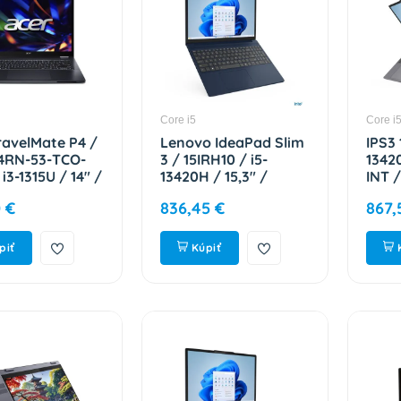
Core i5
Core i
ravelMate P4 /
Lenovo IdeaPad Slim
IPS3 
4RN-53-TCO-
3 / 15IRH10 / i5-
13420
i3-1315U / 14" /
13420H / 15,3" /
INT 
/ T / 8GB /
WUXGA / 8GB / 512GB
83K
 €
836,45 €
867,
SSD / UHD /
/ Intel int / W11H /
DU / Blue / 2R
Cosmic Blue / 2R
EC.001
83K101JVCK
piť
Kúpiť