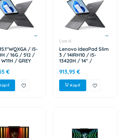
5
Core i5
15.1"WQXGA / i5-
Lenovo IdeaPad Slim
H / 16G / 512 /
3 / 14IRH10 / i5-
/ W11H / GREY
13420H / 14" /
100DHCK
WUXGA / 16GB /
55 €
913,95 €
512GB / Intel int /
W11H / Gray / 2R
83K00053CK
Kúpiť
Kúpiť