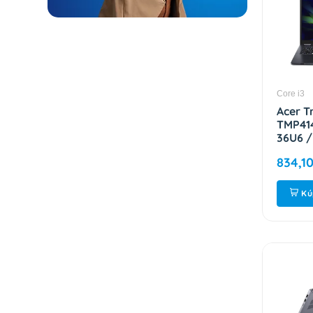
Core i3
Acer T
TMP41
36U6 / 
WUXGA 
834,10
512GB 
W11P E
NX.B22
Kú