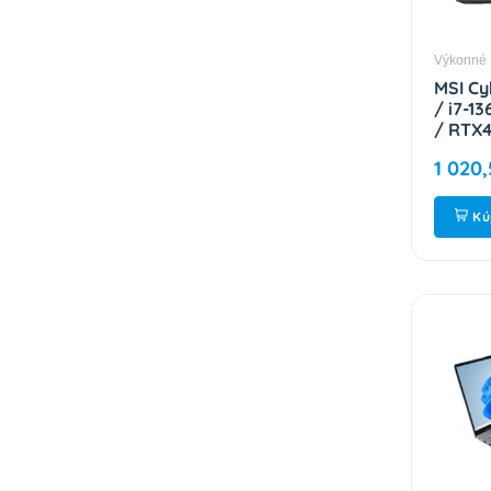
Výkonné
MSI Cy
/ i7-13
/ RTX4
9S7-15
1 020,
Kú