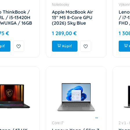
Notebooky
Výkon
 ThinkBook /
Apple MacBook Air
Leno
IRL / i5-13420H
13" M5 8-Core GPU
/ i7-
/ WUXGA / 16GB
(2026) Sky Blue
FHD 
 / Intel int /
MDHH4SL / A
RTX 
75 €
1 289,00 €
1 30
 Gray / 3R On-
Gray
1UY008ACK
83JE
piť
Kúpiť
Core i7
2 v 1 - 