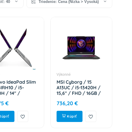
iť:
40
Triedenie:
Cena (Nízka > Vysoká)
5
Výkonné
vo IdeaPad Slim
MSI Cyborg / 15
4IRH10 / i5-
A13UC / i5-13420H /
H / 14" /
15,6" / FHD / 16GB /
A / 16GB /
1TB / RTX 3050 / bez
75 €
736,20 €
 / Intel int /
OS / Black / 2R 9S7-
 / Gray / 2R
15K111-2265
0061CK
Kúpiť
Kúpiť