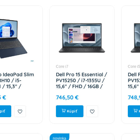
Core i7
Core i
 IdeaPad Slim
Dell Pro 15 Essential /
Dell 
RH10 / i5-
PV15250 / i7-1355U /
PV15
 / 15,3" /
15,6" / FHD / 16GB /
15,6"
 / 8GB / 512GB
512GB / Intel int /
1TB /
5 €
746,50 €
748,
 int / bez OS /
W11P / Black / 3R
/ Sil
 Blue / 2R
NBD J9KYX
H67
1JUCK
piť
Kúpiť
novinka