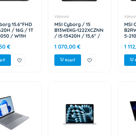
Výkonné
Výkon
borg 15.6"FHD
MSI Cyborg / 15
MSI 
620H / 16G / 1T
B13WEKG-1222XCZNN
B2RW
050 / W11H
/ i5-13420H / 15,6" /
5-210
K111-2217
FHD / 16GB / 1TB /
16GB
50 €
1 070,00 €
1 11
RTX 5050 / bez OS /
5060
Black / 2R 9S7-
2R 9
15Q342-1222
piť
Kúpiť