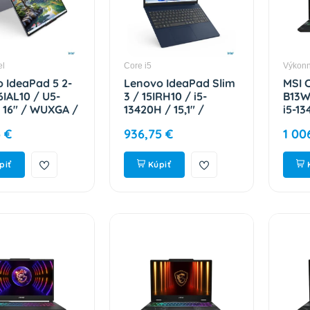
el
Core i5
Výkon
 IdeaPad 5 2-
Lenovo IdeaPad Slim
MSI 
16IAL10 / U5-
3 / 15IRH10 / i5-
B13W
 16" / WUXGA /
13420H / 15,1" /
i5-13
GB / 512GB /
2560x1600 / 16GB /
FHD 
 €
936,75 €
1 00
nt / bez OS /
512GB / UHD Xe /
RTX 
 2R
W11H / Blue / 2R
Blac
03YCK
83K100DNCK
B13W
piť
Kúpiť