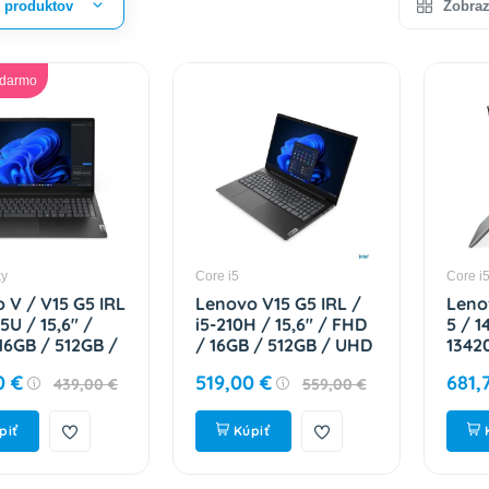
r produktov
Zobraz
adarmo
ky
Core i5
Core i
 V / V15 G5 IRL
Lenovo V15 G5 IRL /
Leno
15U / 15,6" /
i5-210H / 15,6" / FHD
5 / 1
16GB / 512GB /
/ 16GB / 512GB / UHD
13420
nt / bez OS /
/ bezOS / BLACK
WUXG
0 €
519,00 €
681,
439,00 €
559,00 €
/ 2R
83GW00BDCK
512GB
0B4CK
W11H
83HR
piť
Kúpiť