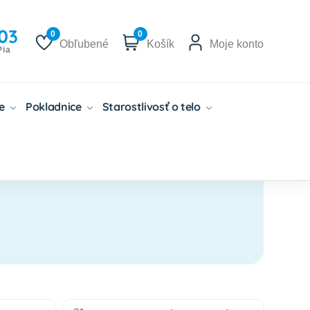
03
0
0
Obľubené
Košík
Moje konto
Pia
če
Pokladnice
Starostlivosť o telo