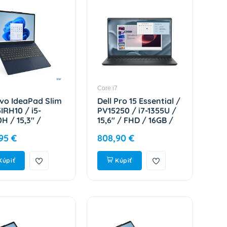
5
Core i7
vo IdeaPad Slim
Dell Pro 15 Essential /
5IRH10 / i5-
PV15250 / i7-1355U /
H / 15,3" /
15,6" / FHD / 16GB /
A / 16GB /
1TB / Intel int / W11P
95 €
808,90 €
 / Intel int /
/ Black / 3R NBD
 / Blue / 2R
59Y3R
0066CK
Kúpiť
Kúpiť