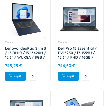
Core i5
Core i7
Lenovo IdeaPad Slim 3
Dell Pro 15 Essential /
/ 15IRH10 / i5-13420H /
PV15250 / i7-1355U /
15,3" / WUXGA / 8GB /
15,6" / FHD / 16GB /
512GB / Intel int / bez
512GB / Intel int / W11P
743,25 €
746,50 €
OS / Cosmic Blue / 2R
/ Black / 3R NBD J9KYX
83K101JUCK
Kúpiť
Kúpiť