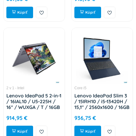
83K00053CK
Kúpiť
Kúpiť
2 v 1 - Intel
Core i5
Lenovo IdeaPad 5 2-in-1
Lenovo IdeaPad Slim 3
/ 16IAL10 / U5-225H /
/ 15IRH10 / i5-13420H /
16" / WUXGA / T / 16GB
15,1" / 2560x1600 / 16GB
/ 512GB / Intel int / bez
/ 512GB / UHD Xe /
914,95 €
936,75 €
OS / Gray / 2R
W11H / Blue / 2R
83KS003YCK
83K100DNCK
Kúpiť
Kúpiť