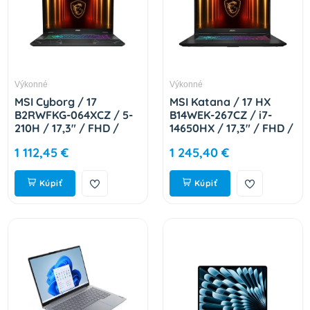
Výkonné
Výkonné
MSI Cyborg / 17
MSI Katana / 17 HX
B2RWFKG-064XCZ / 5-
B14WEK-267CZ / i7-
210H / 17,3" / FHD /
14650HX / 17,3" / FHD /
16GB / 1TB / RTX 5060
16GB / 1TB / RTX 5050
1 112,45 €
1 245,40 €
/ DOS / Black / 2R 9S7-
/ W11H / Black / 2R
17U332-064
9S7-17L791-267
Kúpiť
Kúpiť