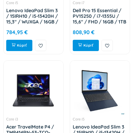
Core i5
Core i7
Lenovo IdeaPad Slim 3
Dell Pro 15 Essential /
/ 15IRH10 / i5-13420H /
PV15250 / i7-1355U /
15,3" / WUXGA / 16GB /
15,6" / FHD / 16GB / 1TB
512GB / Intel int / W11H
/ Intel int / W11P /
784,95 €
808,90 €
/ Blue / 2R 83K10066CK
Black / 3R NBD 59Y3R
Kúpiť
Kúpiť
Core i3
Core i5
Acer TravelMate P4 /
Lenovo IdeaPad Slim 3
TMP414RN-53-TCO-
/ 15IRH10 / i5-13420H /