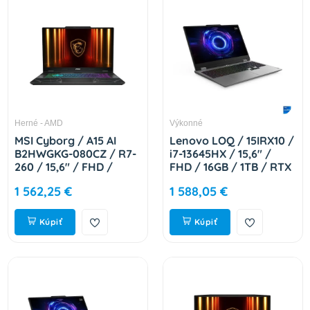
Herné - AMD
Výkonné
MSI Cyborg / A15 AI
Lenovo LOQ / 15IRX10 /
B2HWGKG-080CZ / R7-
i7-13645HX / 15,6" /
260 / 15,6" / FHD /
FHD / 16GB / 1TB / RTX
32GB / 1TB / RTX 5070
5050 / W11H / Gray /
1 562,25 €
1 588,05 €
/ W11H / Black / 2R
2R 83JE01C5CK
9S7-15QL42-080
Kúpiť
Kúpiť