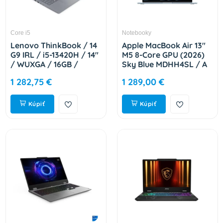
Core i5
Notebooky
Lenovo ThinkBook / 14
Apple MacBook Air 13"
G9 IRL / i5-13420H / 14"
M5 8-Core GPU (2026)
/ WUXGA / 16GB /
Sky Blue MDHH4SL / A
512GB / Intel int / W11P
1 282,75 €
1 289,00 €
/ Gray / 3R On-Site
21UY008ACK
Kúpiť
Kúpiť