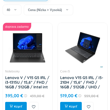
40
Cena (Nízka > Vysoká)
doprava zadarmo
Notebooky
Core i5
Lenovo V / V15 G5 IRL /
Lenovo V15 G5 IRL / i5-
i3-1315U / 15,6" / FHD /
210H / 15,6" / FHD /
16GB / 512GB / Intel int
16GB / 512GB / UHD /
/ bez OS / Black / 2R
bezOS / BLACK
395,00 €
519,00 €
439,00 €
559,00 €
83GW00B4CK
83GW00BDCK
Kúpiť
Kúpiť