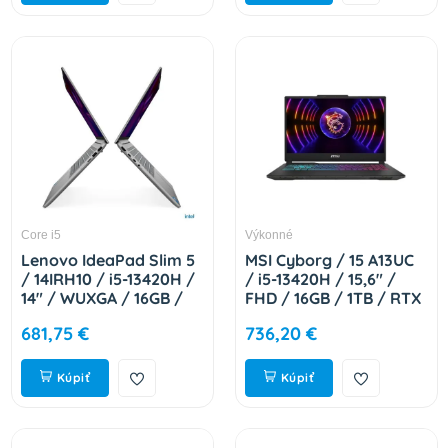
Core i5
Výkonné
Lenovo IdeaPad Slim 5
MSI Cyborg / 15 A13UC
/ 14IRH10 / i5-13420H /
/ i5-13420H / 15,6" /
14" / WUXGA / 16GB /
FHD / 16GB / 1TB / RTX
512GB / Intel int / W11H
3050 / bez OS / Black /
681,75 €
736,20 €
/ Gray / 2R
2R 9S7-15K111-2265
83HR0061CK
Kúpiť
Kúpiť