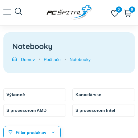
0
0
Notebooky
Domov
Počítače
Notebooky
Výkonné
Kancelárske
S procesorom AMD
S procesorom Intel
Filter produktov