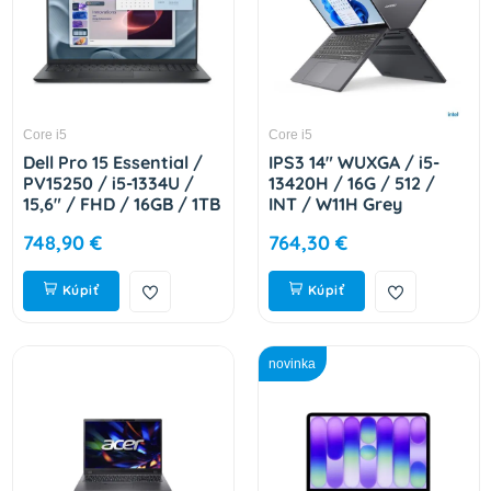
Core i5
Core i5
Dell Pro 15 Essential /
IPS3 14" WUXGA / i5-
PV15250 / i5-1334U /
13420H / 16G / 512 /
15,6" / FHD / 16GB / 1TB
INT / W11H Grey
/ Intel int / W11P /
83K00055CK
748,90 €
764,30 €
Silver / 3R NBD H67ND
Kúpiť
Kúpiť
novinka