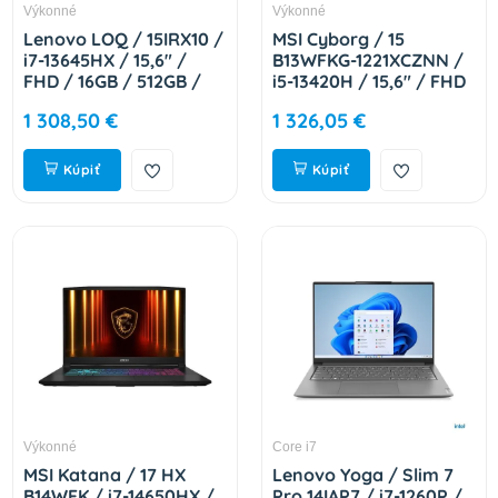
Výkonné
Výkonné
Lenovo LOQ / 15IRX10 /
MSI Cyborg / 15
i7-13645HX / 15,6" /
B13WFKG-1221XCZNN /
FHD / 16GB / 512GB /
i5-13420H / 15,6" / FHD
RTX 5050 / bez OS /
/ 16GB / 1TB / RTX
1 308,50 €
1 326,05 €
Gray / 2R 83JE01C3CK
5060 / bez OS / Black /
2R 9S7-15Q342-1221
Kúpiť
Kúpiť
Výkonné
Core i7
MSI Katana / 17 HX
Lenovo Yoga / Slim 7
B14WFK / i7-14650HX /
Pro 14IAP7 / i7-1260P /