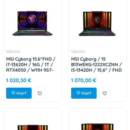
Výkonné
Výkonné
MSI Cyborg 15.6"FHD /
MSI Cyborg / 15
i7-13620H / 16G / 1T /
B13WEKG-1222XCZNN /
RTX4050 / W11H 9S7-
i5-13420H / 15,6" / FHD
15K111-2217
/ 16GB / 1TB / RTX
1 020,50 €
1 070,00 €
5050 / bez OS / Black /
2R 9S7-15Q342-1222
Kúpiť
Kúpiť