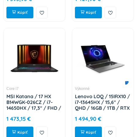
17L791-282
Kúpiť
Kúpiť
Core i7
Výkonné
MSI Katana / 17 HX
Lenovo LOQ / 15IRX10 /
B14WGK-026CZ / i7-
i7-13645HX / 15,6" /
14650HX / 17,3" / FHD /
QHD / 16GB / 1TB / RTX
16GB / 1TB / RTX 5070 /
5050 / bez OS / Gray /
1 473,15 €
1 494,90 €
W11H / Black / 2R 9S7-
2R 83JE01C4CK
17L791-026
Kúpiť
Kúpiť