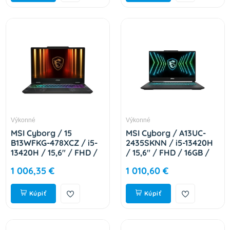
Výkonné
Výkonné
MSI Cyborg / 15
MSI Cyborg / A13UC-
B13WFKG-478XCZ / i5-
2435SKNN / i5-13420H
13420H / 15,6" / FHD /
/ 15,6" / FHD / 16GB /
16GB / 1TB / RTX 5060
1TB / RTX 3050 / W11H
1 006,35 €
1 010,60 €
/ bez OS / Black / 2R
/ Black / 2R 9S7-15K112-
Cyborg 15 B13WFKG-
2435
478XCZ
Kúpiť
Kúpiť