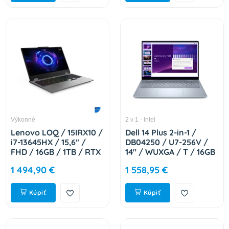
Výkonné
2 v 1 - Intel
Lenovo LOQ / 15IRX10 /
Dell 14 Plus 2-in-1 /
i7-13645HX / 15,6" /
DB04250 / U7-256V /
FHD / 16GB / 1TB / RTX
14" / WUXGA / T / 16GB
5060 / bez OS / Gray /
/ 512GB / Arc 140V /
1 494,90 €
1 558,95 €
2R 83JE01CACK
W11P / Silver / 3RNBD
DB04250_LNL_203
Kúpiť
Kúpiť