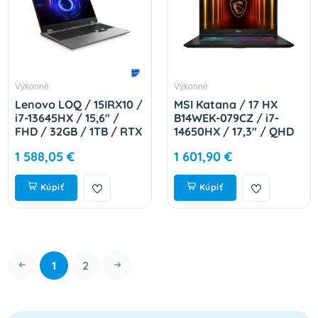
Výkonné
Výkonné
Lenovo LOQ / 15IRX10 /
MSI Katana / 17 HX
i7-13645HX / 15,6" /
B14WEK-079CZ / i7-
FHD / 32GB / 1TB / RTX
14650HX / 17,3" / QHD
5050 / bez OS / Gray /
/ 32GB / 1TB / RTX
1 588,05 €
1 601,90 €
2R 83JE01C7CK
5050 / W11H / Black /
2R 9S7-17L791-079
Kúpiť
Kúpiť
1
2