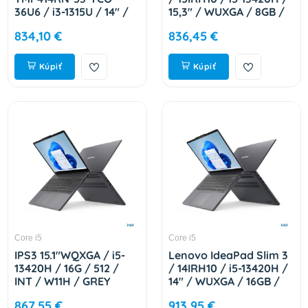
36U6 / i3-1315U / 14" /
15,3" / WUXGA / 8GB /
WUXGA / T / 8GB /
512GB / Intel int / W11H
834,10 €
836,45 €
512GB SSD / UHD /
/ Cosmic Blue / 2R
W11P EDU / Blue / 2R
83K101JVCK
NX.B22EC.001
Kúpiť
Kúpiť
Core i5
Core i5
IPS3 15.1"WQXGA / i5-
Lenovo IdeaPad Slim 3
13420H / 16G / 512 /
/ 14IRH10 / i5-13420H /
INT / W11H / GREY
14" / WUXGA / 16GB /
83K100DHCK
512GB / Intel int / W11H
867,55 €
913,95 €
/ Gray / 2R