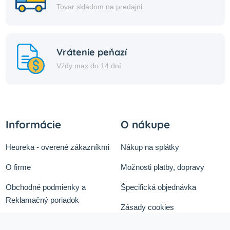
Tovar skladom na predajni
Vrátenie peňazí
Vždy max do 14 dní
Informácie
O nákupe
Heureka - overené zákazníkmi
Nákup na splátky
O firme
Možnosti platby, dopravy
Obchodné podmienky a
Špecifická objednávka
Reklamačný poriadok
Zásady cookies
Odstúpiť od zmluvy tu
Ochrana osobných údajov