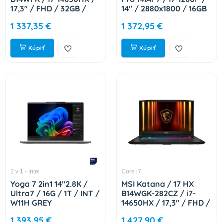
17,3" / FHD / 32GB /
14" / 2880x1800 / 16GB
1TB / RTX 5060 / bez
/ 1TB SSD / Iris Xe /
1 337,35 €
1 372,95 €
OS / Black / 2R 9S7-
W11H / Gray / 2R
17L791-283
82SV003WCK
Kúpiť
Kúpiť
2 v 1 - Intel
Core i7
Yoga 7 2in1 14"2.8K /
MSI Katana / 17 HX
Ultra7 / 16G / 1T / INT /
B14WGK-282CZ / i7-
W11H GREY
14650HX / 17,3" / FHD /
83JQ0043CK
16GB / 1TB / RTX 5070 /
1 393,95 €
1 427,90 €
W11H / Black / 2R 9S7-