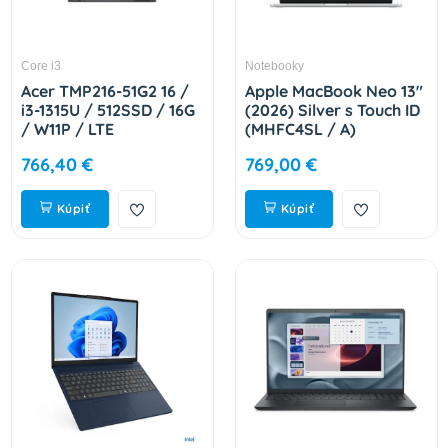
Core i3
Notebooky
Acer TMP216-51G2 16 /
Apple MacBook Neo 13"
i3-1315U / 512SSD / 16G
(2026) Silver s Touch ID
/ W11P / LTE
(MHFC4SL / A)
NX.B6PEC.002
766,40 €
769,00 €
Kúpiť
Kúpiť