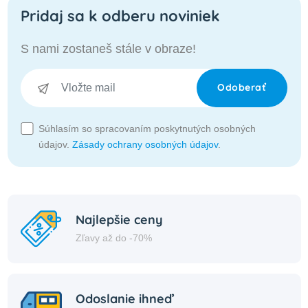
Pridaj sa k odberu noviniek
S nami zostaneš stále v obraze!
Odoberať
Súhlasím so spracovaním poskytnutých osobných
údajov.
Zásady ochrany osobných údajov
.
Najlepšie ceny
Zľavy až do -70%
Odoslanie ihneď