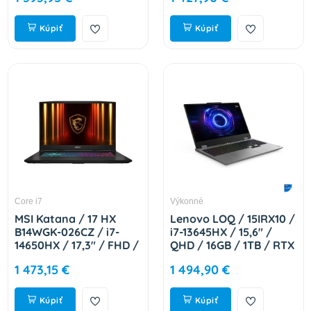
17L791-282
Kúpiť
Kúpiť
Core i7
Výkonné
MSI Katana / 17 HX
Lenovo LOQ / 15IRX10 /
B14WGK-026CZ / i7-
i7-13645HX / 15,6" /
14650HX / 17,3" / FHD /
QHD / 16GB / 1TB / RTX
16GB / 1TB / RTX 5070 /
5050 / bez OS / Gray /
1 473,15 €
1 494,90 €
W11H / Black / 2R 9S7-
2R 83JE01C4CK
17L791-026
Kúpiť
Kúpiť