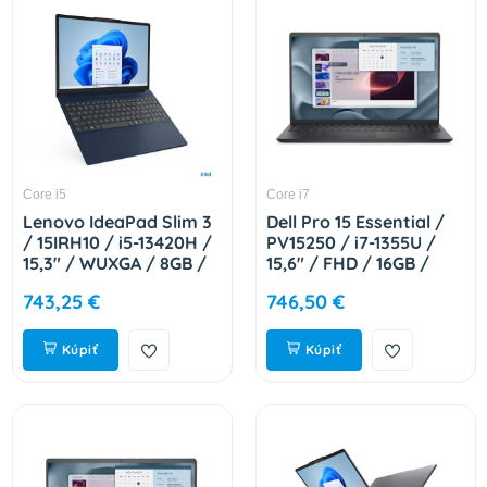
Core i5
Core i7
Lenovo IdeaPad Slim 3
Dell Pro 15 Essential /
/ 15IRH10 / i5-13420H /
PV15250 / i7-1355U /
15,3" / WUXGA / 8GB /
15,6" / FHD / 16GB /
512GB / Intel int / bez
512GB / Intel int / W11P
743,25 €
746,50 €
OS / Cosmic Blue / 2R
/ Black / 3R NBD J9KYX
83K101JUCK
Kúpiť
Kúpiť