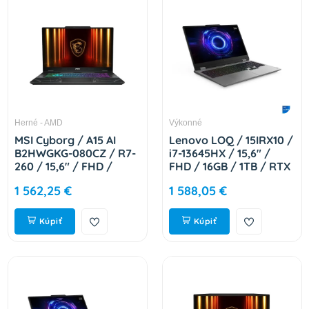
Herné - AMD
Výkonné
MSI Cyborg / A15 AI
Lenovo LOQ / 15IRX10 /
B2HWGKG-080CZ / R7-
i7-13645HX / 15,6" /
260 / 15,6" / FHD /
FHD / 16GB / 1TB / RTX
32GB / 1TB / RTX 5070
5050 / W11H / Gray /
1 562,25 €
1 588,05 €
/ W11H / Black / 2R
2R 83JE01C5CK
9S7-15QL42-080
Kúpiť
Kúpiť