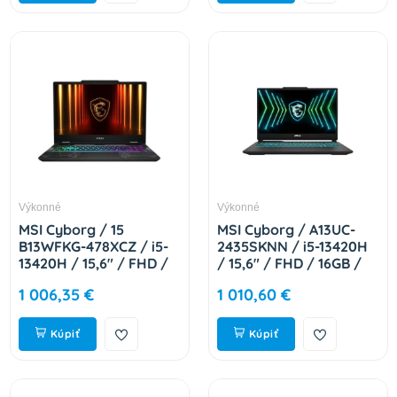
Výkonné
Výkonné
MSI Cyborg / 15
MSI Cyborg / A13UC-
B13WFKG-478XCZ / i5-
2435SKNN / i5-13420H
13420H / 15,6" / FHD /
/ 15,6" / FHD / 16GB /
16GB / 1TB / RTX 5060
1TB / RTX 3050 / W11H
1 006,35 €
1 010,60 €
/ bez OS / Black / 2R
/ Black / 2R 9S7-15K112-
Cyborg 15 B13WFKG-
2435
478XCZ
Kúpiť
Kúpiť