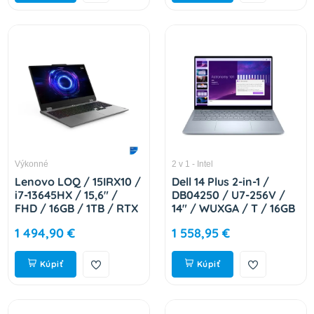
Výkonné
2 v 1 - Intel
Lenovo LOQ / 15IRX10 /
Dell 14 Plus 2-in-1 /
i7-13645HX / 15,6" /
DB04250 / U7-256V /
FHD / 16GB / 1TB / RTX
14" / WUXGA / T / 16GB
5060 / bez OS / Gray /
/ 512GB / Arc 140V /
1 494,90 €
1 558,95 €
2R 83JE01CACK
W11P / Silver / 3RNBD
DB04250_LNL_203
Kúpiť
Kúpiť