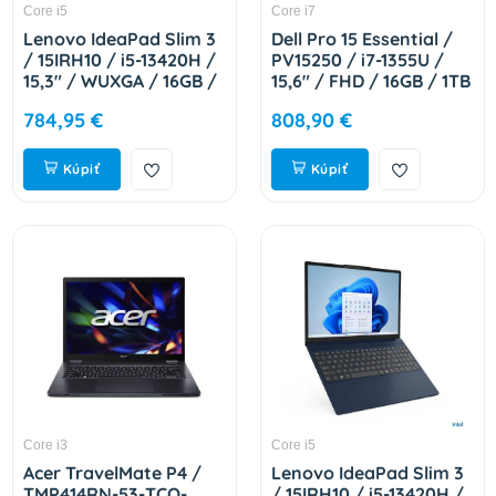
Core i5
Core i7
Lenovo IdeaPad Slim 3
Dell Pro 15 Essential /
/ 15IRH10 / i5-13420H /
PV15250 / i7-1355U /
15,3" / WUXGA / 16GB /
15,6" / FHD / 16GB / 1TB
512GB / Intel int / W11H
/ Intel int / W11P /
784,95 €
808,90 €
/ Blue / 2R 83K10066CK
Black / 3R NBD 59Y3R
Kúpiť
Kúpiť
Core i3
Core i5
Acer TravelMate P4 /
Lenovo IdeaPad Slim 3
TMP414RN-53-TCO-
/ 15IRH10 / i5-13420H /