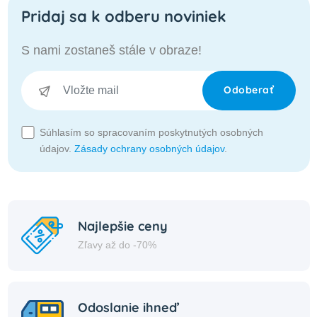
Pridaj sa k odberu noviniek
S nami zostaneš stále v obraze!
Odoberať
Súhlasím so spracovaním poskytnutých osobných
údajov.
Zásady ochrany osobných údajov
.
Najlepšie ceny
Zľavy až do -70%
Odoslanie ihneď