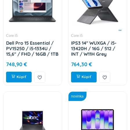
Core i5
Core i5
Dell Pro 15 Essential /
IPS3 14" WUXGA / i5-
PV15250 / i5-1334U /
13420H / 16G / 512 /
15,6" / FHD / 16GB / 1TB
INT / W11H Grey
/ Intel int / W11P /
83K00055CK
748,90 €
764,30 €
Silver / 3R NBD H67ND
Kúpiť
Kúpiť
novinka