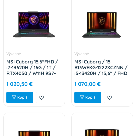
Výkonné
Výkonné
MSI Cyborg 15.6"FHD /
MSI Cyborg / 15
i7-13620H / 16G / 1T /
B13WEKG-1222XCZNN /
RTX4050 / W11H 9S7-
i5-13420H / 15,6" / FHD
15K111-2217
/ 16GB / 1TB / RTX
1 020,50 €
1 070,00 €
5050 / bez OS / Black /
2R 9S7-15Q342-1222
Kúpiť
Kúpiť