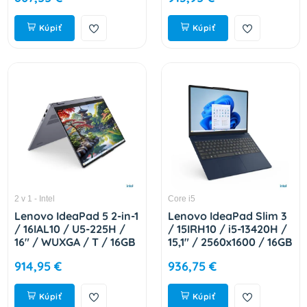
83K00053CK
Kúpiť
Kúpiť
2 v 1 - Intel
Core i5
Lenovo IdeaPad 5 2-in-1
Lenovo IdeaPad Slim 3
/ 16IAL10 / U5-225H /
/ 15IRH10 / i5-13420H /
16" / WUXGA / T / 16GB
15,1" / 2560x1600 / 16GB
/ 512GB / Intel int / bez
/ 512GB / UHD Xe /
914,95 €
936,75 €
OS / Gray / 2R
W11H / Blue / 2R
83KS003YCK
83K100DNCK
Kúpiť
Kúpiť