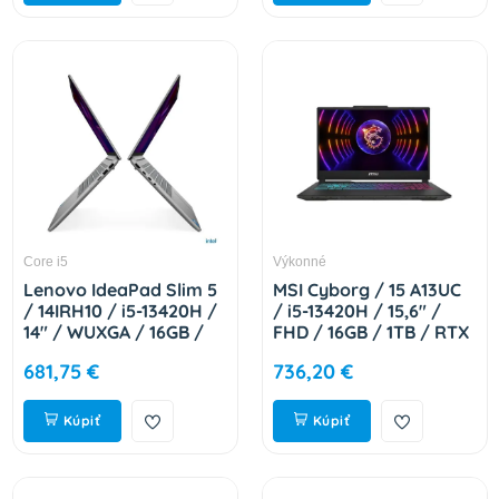
Core i5
Výkonné
Lenovo IdeaPad Slim 5
MSI Cyborg / 15 A13UC
/ 14IRH10 / i5-13420H /
/ i5-13420H / 15,6" /
14" / WUXGA / 16GB /
FHD / 16GB / 1TB / RTX
512GB / Intel int / W11H
3050 / bez OS / Black /
681,75 €
736,20 €
/ Gray / 2R
2R 9S7-15K111-2265
83HR0061CK
Kúpiť
Kúpiť