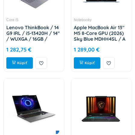
Core i5
Notebooky
Lenovo ThinkBook / 14
Apple MacBook Air 13"
G9 IRL / i5-13420H / 14"
M5 8-Core GPU (2026)
/ WUXGA / 16GB /
Sky Blue MDHH4SL / A
512GB / Intel int / W11P
1 282,75 €
1 289,00 €
/ Gray / 3R On-Site
21UY008ACK
Kúpiť
Kúpiť