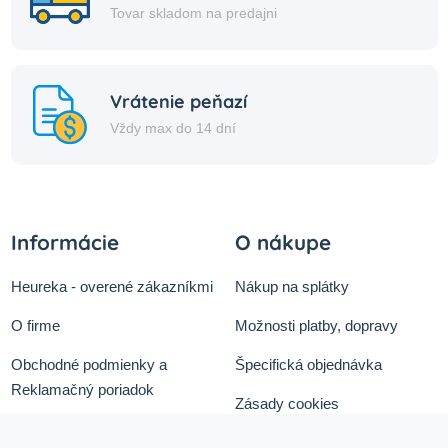
Tovar skladom na predajni
Vrátenie peňazí
Vždy max do 14 dní
Informácie
O nákupe
Heureka - overené zákazníkmi
Nákup na splátky
O firme
Možnosti platby, dopravy
Obchodné podmienky a
Špecifická objednávka
Reklamačný poriadok
Zásady cookies
Odstúpiť od zmluvy tu
Ochrana osobných údajov