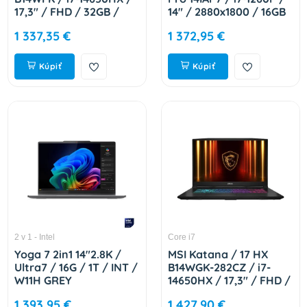
17,3" / FHD / 32GB /
14" / 2880x1800 / 16GB
1TB / RTX 5060 / bez
/ 1TB SSD / Iris Xe /
1 337,35 €
1 372,95 €
OS / Black / 2R 9S7-
W11H / Gray / 2R
17L791-283
82SV003WCK
Kúpiť
Kúpiť
2 v 1 - Intel
Core i7
Yoga 7 2in1 14"2.8K /
MSI Katana / 17 HX
Ultra7 / 16G / 1T / INT /
B14WGK-282CZ / i7-
W11H GREY
14650HX / 17,3" / FHD /
83JQ0043CK
16GB / 1TB / RTX 5070 /
1 393,95 €
1 427,90 €
W11H / Black / 2R 9S7-