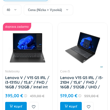
40
Cena (Nízka > Vysoká)
doprava zadarmo
Notebooky
Core i5
Lenovo V / V15 G5 IRL /
Lenovo V15 G5 IRL / i5-
i3-1315U / 15,6" / FHD /
210H / 15,6" / FHD /
16GB / 512GB / Intel int
16GB / 512GB / UHD /
/ bez OS / Black / 2R
bezOS / BLACK
395,00 €
519,00 €
439,00 €
559,00 €
83GW00B4CK
83GW00BDCK
Kúpiť
Kúpiť