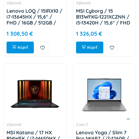
Výkonné
Výkonné
Lenovo LOQ / 15IRX10 /
MSI Cyborg / 15
i7-13645HX / 15,6" /
B13WFKG-1221XCZNN /
FHD / 16GB / 512GB /
i5-13420H / 15,6" / FHD
RTX 5050 / bez OS /
/ 16GB / 1TB / RTX
1 308,50 €
1 326,05 €
Gray / 2R 83JE01C3CK
5060 / bez OS / Black /
2R 9S7-15Q342-1221
Kúpiť
Kúpiť
Výkonné
Core i7
MSI Katana / 17 HX
Lenovo Yoga / Slim 7
B14WFK / i7-14650HX /
Pro 14IAP7 / i7-1260P /