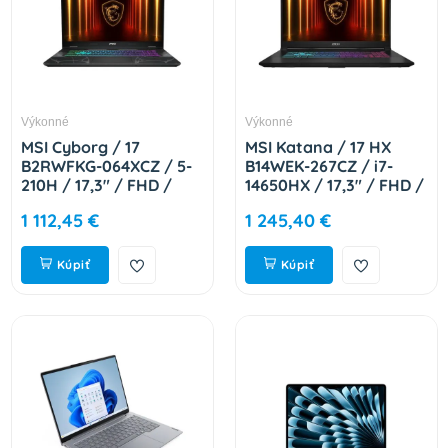
Výkonné
Výkonné
MSI Cyborg / 17
MSI Katana / 17 HX
B2RWFKG-064XCZ / 5-
B14WEK-267CZ / i7-
210H / 17,3" / FHD /
14650HX / 17,3" / FHD /
16GB / 1TB / RTX 5060
16GB / 1TB / RTX 5050
1 112,45 €
1 245,40 €
/ DOS / Black / 2R 9S7-
/ W11H / Black / 2R
17U332-064
9S7-17L791-267
Kúpiť
Kúpiť