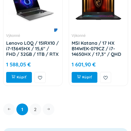
Výkonné
Výkonné
Lenovo LOQ / 15IRX10 /
MSI Katana / 17 HX
i7-13645HX / 15,6" /
B14WEK-079CZ / i7-
FHD / 32GB / 1TB / RTX
14650HX / 17,3" / QHD
5050 / bez OS / Gray /
/ 32GB / 1TB / RTX
1 588,05 €
1 601,90 €
2R 83JE01C7CK
5050 / W11H / Black /
2R 9S7-17L791-079
Kúpiť
Kúpiť
1
2