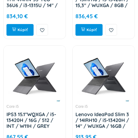
36U6 / i3-1315U / 14" /
15,3" / WUXGA / 8GB /
WUXGA / T / 8GB /
512GB / Intel int / W11H
834,10 €
836,45 €
512GB SSD / UHD /
/ Cosmic Blue / 2R
W11P EDU / Blue / 2R
83K101JVCK
NX.B22EC.001
Kúpiť
Kúpiť
Core i5
Core i5
IPS3 15.1"WQXGA / i5-
Lenovo IdeaPad Slim 3
13420H / 16G / 512 /
/ 14IRH10 / i5-13420H /
INT / W11H / GREY
14" / WUXGA / 16GB /
83K100DHCK
512GB / Intel int / W11H
867,55 €
913,95 €
/ Gray / 2R