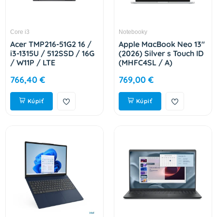
Core i3
Notebooky
Acer TMP216-51G2 16 /
Apple MacBook Neo 13"
i3-1315U / 512SSD / 16G
(2026) Silver s Touch ID
/ W11P / LTE
(MHFC4SL / A)
NX.B6PEC.002
766,40 €
769,00 €
Kúpiť
Kúpiť