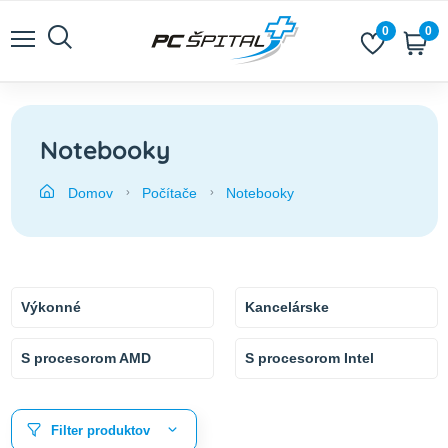
0
0
Notebooky
Domov
Počítače
Notebooky
Výkonné
Kancelárske
S procesorom AMD
S procesorom Intel
Filter produktov