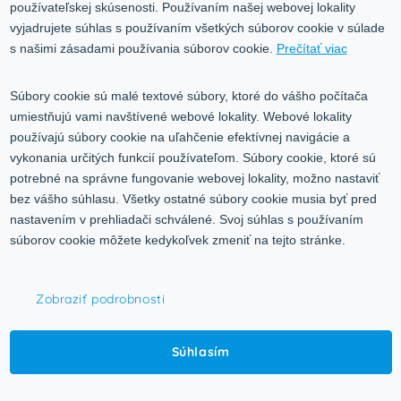
Služby
používateľskej skúsenosti. Používaním našej webovej lokality
Blog
vyjadrujete súhlas s používaním všetkých súborov cookie v súlade
Kontakt
s našimi zásadami používania súborov cookie.
Prečítať viac
Kontakt
Súbory cookie sú malé textové súbory, ktoré do vášho počítača
umiestňujú vami navštívené webové lokality. Webové lokality
Volgogradská 9, 08001 Prešov
používajú súbory cookie na uľahčenie efektívnej navigácie a
vykonania určitých funkcií používateľom. Súbory cookie, ktoré sú
0917 353 303
potrebné na správne fungovanie webovej lokality, možno nastaviť
predajna@inco-ag.sk
bez vášho súhlasu. Všetky ostatné súbory cookie musia byť pred
nastavením v prehliadači schválené. Svoj súhlas s používaním
súborov cookie môžete kedykoľvek zmeniť na tejto stránke.
Zobraziť podrobnosti
© 2015-2026,
INCO - AG, s.r.o.
Súhlasím
Všetky práva vyhradené.
Upraviť nastavenia Cookies