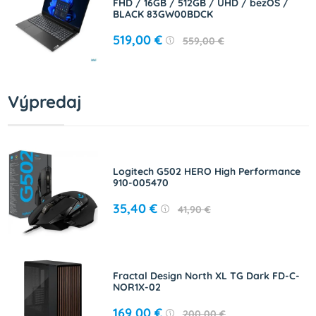
FHD / 16GB / 512GB / UHD / bezOS /
BLACK 83GW00BDCK
519,00 €
559,00 €
Výpredaj
Logitech G502 HERO High Performance
910-005470
35,40 €
41,90 €
Fractal Design North XL TG Dark FD-C-
NOR1X-02
169,00 €
200,00 €