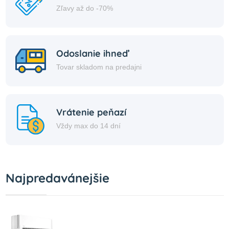
Zľavy až do -70%
Odoslanie ihneď
Tovar skladom na predajni
Vrátenie peňazí
Vždy max do 14 dní
Najpredavánejšie