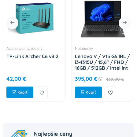
Access pointy, routery
Notebooky
TP-Link Archer C6 v3.2
Lenovo V / V15 G5 IRL /
i3-1315U / 15,6" / FHD /
16GB / 512GB / Intel int
/ bez OS / Black / 2R
42,00 €
395,00 €
439,00 €
83GW00B4CK
Kúpiť
Kúpiť
Najlepšie ceny