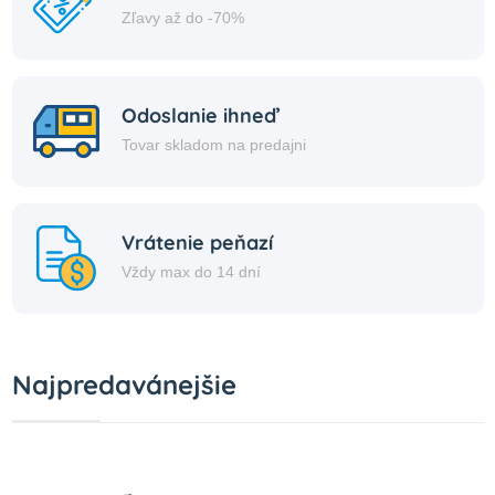
Zľavy až do -70%
Odoslanie ihneď
Tovar skladom na predajni
Vrátenie peňazí
Vždy max do 14 dní
Najpredavánejšie