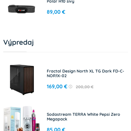
Polar H10 sivý
89,00 €
Výpredaj
Fractal Design North XL TG Dark FD-C-
NOR1X-02
169,00 €
200,00 €
Sodastream TERRA White Pepsi Zero
Megapack
85,00 €