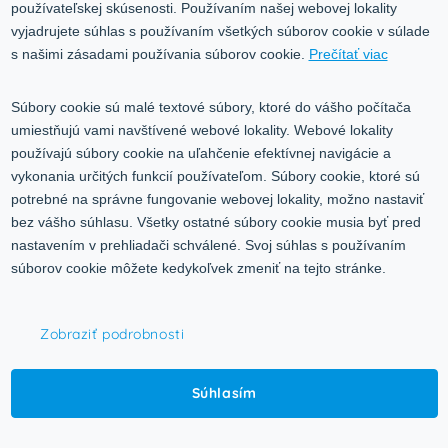
Služby
používateľskej skúsenosti. Používaním našej webovej lokality
Blog
vyjadrujete súhlas s používaním všetkých súborov cookie v súlade
Kontakt
s našimi zásadami používania súborov cookie.
Prečítať viac
Kontakt
Súbory cookie sú malé textové súbory, ktoré do vášho počítača
umiestňujú vami navštívené webové lokality. Webové lokality
Volgogradská 9, 08001 Prešov
používajú súbory cookie na uľahčenie efektívnej navigácie a
vykonania určitých funkcií používateľom. Súbory cookie, ktoré sú
0917 353 303
potrebné na správne fungovanie webovej lokality, možno nastaviť
predajna@inco-ag.sk
bez vášho súhlasu. Všetky ostatné súbory cookie musia byť pred
nastavením v prehliadači schválené. Svoj súhlas s používaním
súborov cookie môžete kedykoľvek zmeniť na tejto stránke.
Zobraziť podrobnosti
© 2015-2026,
INCO - AG, s.r.o.
Súhlasím
Všetky práva vyhradené.
Upraviť nastavenia Cookies