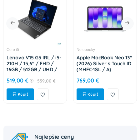
Core i5
Notebooky
Lenovo V15 G5 IRL / i5-
Apple MacBook Neo 13"
210H / 15,6" / FHD /
(2026) Silver s Touch ID
16GB / 512GB / UHD /
(MHFC4SL / A)
bezOS / BLACK
519,00 €
769,00 €
559,00 €
83GW00BDCK
Kúpiť
Kúpiť
Najlepšie ceny